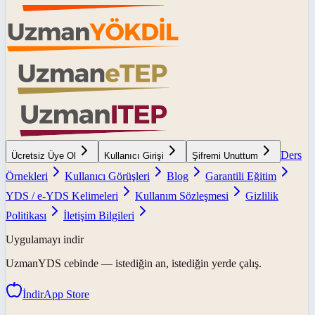
Ders
Ücretsiz Üye Ol
Kullanıcı Girişi
Şifremi Unuttum
Örnekleri
Kullanıcı Görüşleri
Blog
Garantili Eğitim
YDS / e-YDS Kelimeleri
Kullanım Sözleşmesi
Gizlilik
Politikası
İletişim Bilgileri
Uygulamayı indir
UzmanYDS
cebinde — istediğin an, istediğin yerde çalış.
İndir
App Store