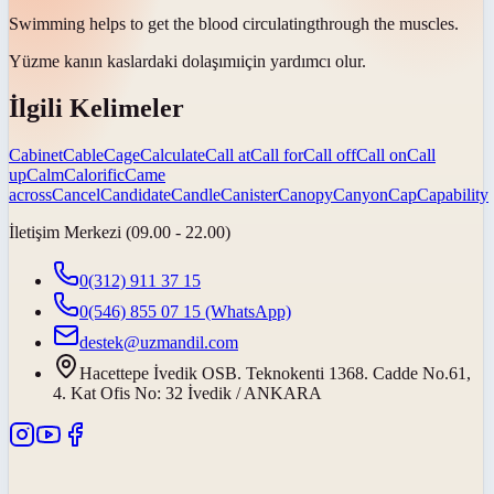
Swimming helps to get the blood
circulating
through the muscles.
Yüzme kanın kaslardaki
dolaşımı
için yardımcı olur.
İlgili Kelimeler
Cabinet
Cable
Cage
Calculate
Call at
Call for
Call off
Call on
Call
up
Calm
Calorific
Came
across
Cancel
Candidate
Candle
Canister
Canopy
Canyon
Cap
Capability
İletişim Merkezi (09.00 - 22.00)
0(312) 911 37 15
0(546) 855 07 15
(WhatsApp)
destek@uzmandil.com
Hacettepe İvedik OSB. Teknokenti 1368. Cadde No.61,
4. Kat Ofis No: 32 İvedik / ANKARA