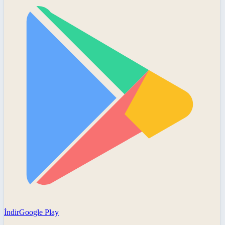
İndir
Google Play