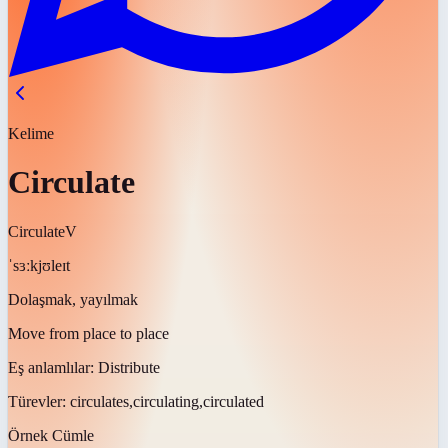
Kelime
Circulate
Circulate
V
ˈsɜːkjʊleɪt
Dolaşmak, yayılmak
Move from place to place
Eş anlamlılar:
Distribute
Türevler:
circulates,circulating,circulated
Örnek Cümle