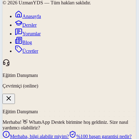
©
2026
UzmanYDS
— Tüm hakları saklıdır.
Anasayfa
Dersler
Yorumlar
Blog
Ücretler
Eğitim Danışmanı
Çevrimiçi (online)
Eğitim Danışmanı
Merhaba! 👋
WhatsApp Destek
birimine hoş geldiniz. Size nasıl
yardımcı olabiliriz?
Merhaba, bilgi alabilir miyim?
%100 başarı garantisi nedir?