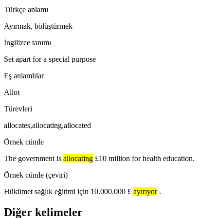
Türkçe anlamı
Ayırmak, bölüştürmek
İngilizce tanımı
Set apart for a special purpose
Eş anlamlılar
Allot
Türevleri
allocates,allocating,allocated
Örnek cümle
The government is
allocating
£10 million for health education.
Örnek cümle (çeviri)
Hükümet sağlık eğitimi için 10.000.000 £
ayırıyor
.
Diğer kelimeler