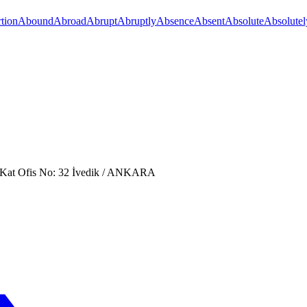
tion
Abound
Abroad
Abrupt
Abruptly
Absence
Absent
Absolute
Absolutel
. Kat Ofis No: 32 İvedik / ANKARA