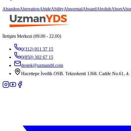
Abandon
Aberration
Abide
Ability
Abnormal
Aboard
Abolish
Abort
Abor
İletişim Merkezi (09.00 - 22.00)
0(312) 911 37 15
0(850) 302 67 15
destek@uzmandil.com
Hacettepe İvedik OSB. Teknokenti 1368. Cadde No.61, 4