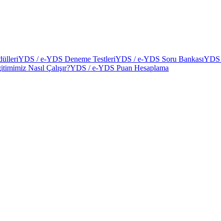
ülleri
YDS / e-YDS Deneme Testleri
YDS / e-YDS Soru Bankası
YDS 
itimimiz Nasıl Çalışır?
YDS / e-YDS Puan Hesaplama