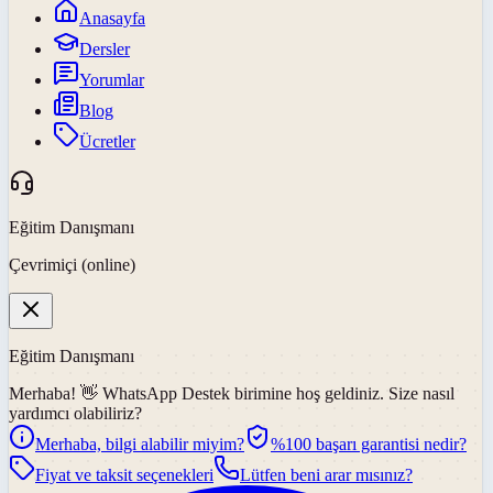
Anasayfa
Dersler
Yorumlar
Blog
Ücretler
Eğitim Danışmanı
Çevrimiçi (online)
Eğitim Danışmanı
Merhaba! 👋
WhatsApp Destek
birimine hoş geldiniz. Size nasıl
yardımcı olabiliriz?
Merhaba, bilgi alabilir miyim?
%100 başarı garantisi nedir?
Fiyat ve taksit seçenekleri
Lütfen beni arar mısınız?