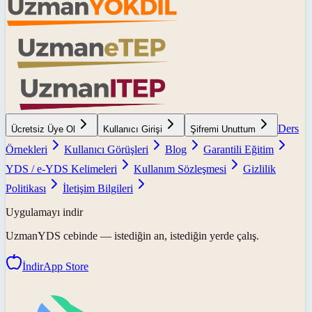
Ders
Ücretsiz Üye Ol
Kullanıcı Girişi
Şifremi Unuttum
Örnekleri
Kullanıcı Görüşleri
Blog
Garantili Eğitim
YDS / e-YDS Kelimeleri
Kullanım Sözleşmesi
Gizlilik
Politikası
İletişim Bilgileri
Uygulamayı indir
UzmanYDS
cebinde — istediğin an, istediğin yerde çalış.
İndir
App Store