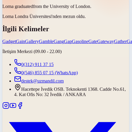
Lorna
graduated
from the University of London.
Lorna Londra Üniversitesi'nden
mezun oldu
.
İlgili Kelimeler
Gadget
Gain
Gallery
Gamble
Gang
Gap
Gasoline
Gate
Gateway
Gather
Ga
İletişim Merkezi (09.00 - 22.00)
0(312) 911 37 15
0(546) 855 07 15
(WhatsApp)
destek@uzmandil.com
Hacettepe İvedik OSB. Teknokenti 1368. Cadde No.61,
4. Kat Ofis No: 32 İvedik / ANKARA