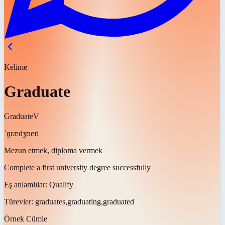
Kelime
Graduate
Graduate
V
ˈɡrædʒʊeɪt
Mezun etmek, diploma vermek
Complete a first university degree successfully
Eş anlamlılar:
Qualify
Türevler:
graduates,graduating,graduated
Örnek Cümle