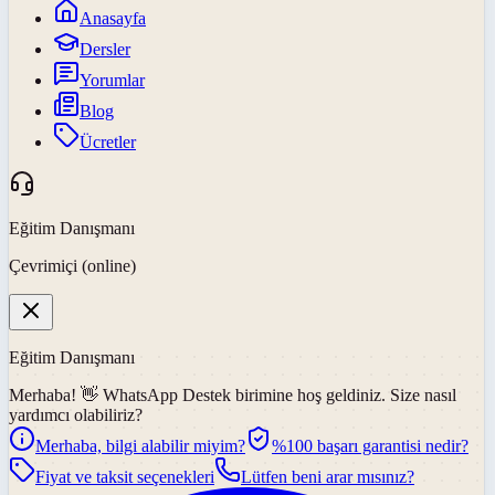
Anasayfa
Dersler
Yorumlar
Blog
Ücretler
Eğitim Danışmanı
Çevrimiçi (online)
Eğitim Danışmanı
Merhaba! 👋
WhatsApp Destek
birimine hoş geldiniz. Size nasıl
yardımcı olabiliriz?
Merhaba, bilgi alabilir miyim?
%100 başarı garantisi nedir?
Fiyat ve taksit seçenekleri
Lütfen beni arar mısınız?