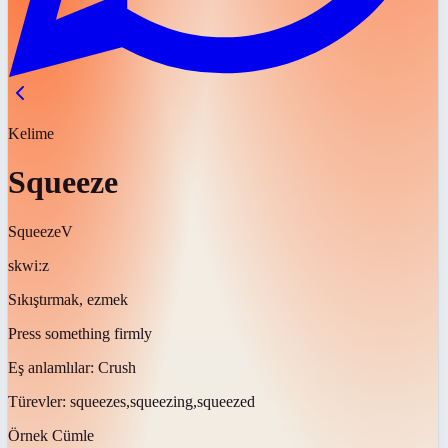
Kelime
Squeeze
Squeeze
V
skwiːz
Sıkıştırmak, ezmek
Press something firmly
Eş anlamlılar:
Crush
Türevler:
squeezes,squeezing,squeezed
Örnek Cümle