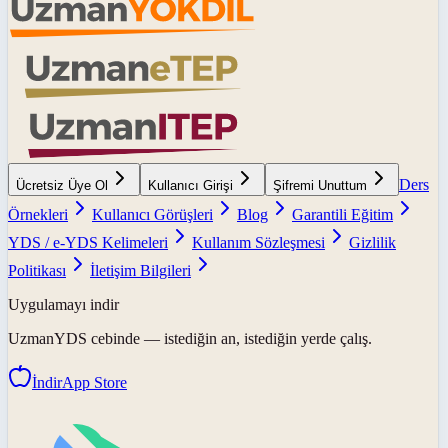
Ders
Ücretsiz Üye Ol
Kullanıcı Girişi
Şifremi Unuttum
Örnekleri
Kullanıcı Görüşleri
Blog
Garantili Eğitim
YDS / e-YDS Kelimeleri
Kullanım Sözleşmesi
Gizlilik
Politikası
İletişim Bilgileri
Uygulamayı indir
UzmanYDS
cebinde — istediğin an, istediğin yerde çalış.
İndir
App Store