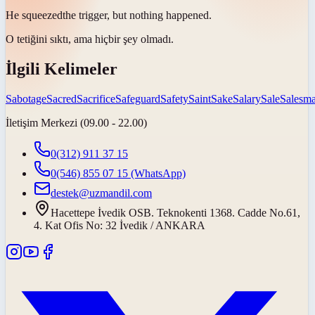
He
squeezed
the trigger, but nothing happened.
O tetiğini
sıktı
, ama hiçbir şey olmadı.
İlgili Kelimeler
Sabotage
Sacred
Sacrifice
Safeguard
Safety
Saint
Sake
Salary
Sale
Salesm
İletişim Merkezi (09.00 - 22.00)
0(312) 911 37 15
0(546) 855 07 15
(WhatsApp)
destek@uzmandil.com
Hacettepe İvedik OSB. Teknokenti 1368. Cadde No.61,
4. Kat Ofis No: 32 İvedik / ANKARA