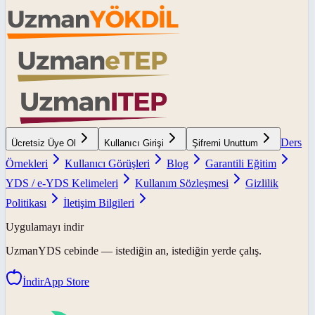
Ders
Ücretsiz Üye Ol
Kullanıcı Girişi
Şifremi Unuttum
Örnekleri
Kullanıcı Görüşleri
Blog
Garantili Eğitim
YDS / e-YDS Kelimeleri
Kullanım Sözleşmesi
Gizlilik
Politikası
İletişim Bilgileri
Uygulamayı indir
UzmanYDS
cebinde — istediğin an, istediğin yerde çalış.
İndir
App Store