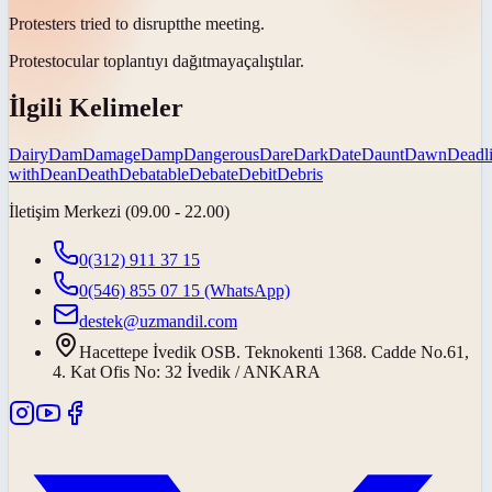
Protesters tried to
disrupt
the meeting.
Protestocular toplantıyı
dağıtmaya
çalıştılar.
İlgili Kelimeler
Dairy
Dam
Damage
Damp
Dangerous
Dare
Dark
Date
Daunt
Dawn
Deadl
with
Dean
Death
Debatable
Debate
Debit
Debris
İletişim Merkezi (09.00 - 22.00)
0(312) 911 37 15
0(546) 855 07 15
(WhatsApp)
destek@uzmandil.com
Hacettepe İvedik OSB. Teknokenti 1368. Cadde No.61,
4. Kat Ofis No: 32 İvedik / ANKARA