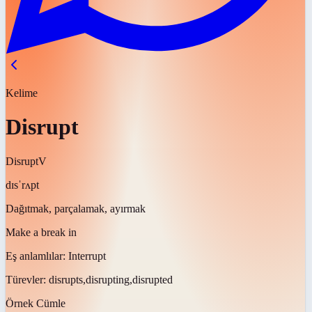
Kelime
Disrupt
Disrupt
V
dɪsˈrʌpt
Dağıtmak, parçalamak, ayırmak
Make a break in
Eş anlamlılar:
Interrupt
Türevler:
disrupts,disrupting,disrupted
Örnek Cümle