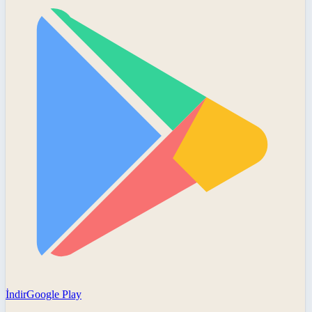
İndir
Google Play