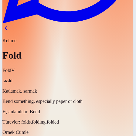
Kelime
Fold
Fold
V
fəʊld
Katlamak, sarmak
Bend something, especially paper or cloth
Eş anlamlılar:
Bend
Türevler:
folds,folding,folded
Örnek Cümle