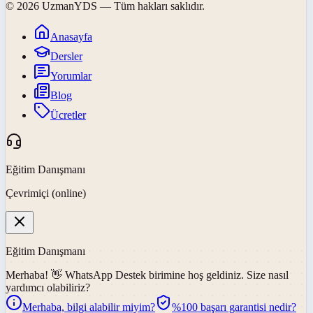
©
2026
UzmanYDS
— Tüm hakları saklıdır.
Anasayfa
Dersler
Yorumlar
Blog
Ücretler
Eğitim Danışmanı
Çevrimiçi (online)
Eğitim Danışmanı
Merhaba! 👋
WhatsApp Destek
birimine hoş geldiniz. Size nasıl
yardımcı olabiliriz?
Merhaba, bilgi alabilir miyim?
%100 başarı garantisi nedir?