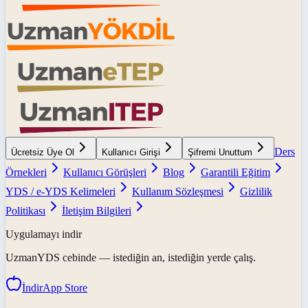
Ders
Ücretsiz Üye Ol
Kullanıcı Girişi
Şifremi Unuttum
Örnekleri
Kullanıcı Görüşleri
Blog
Garantili Eğitim
YDS / e-YDS Kelimeleri
Kullanım Sözleşmesi
Gizlilik
Politikası
İletişim Bilgileri
Uygulamayı indir
UzmanYDS
cebinde — istediğin an, istediğin yerde çalış.
İndir
App Store