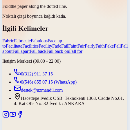
Fold
the paper along the dotted line.
Noktalı çizgi boyunca kağıdı
katla
.
İlgili Kelimeler
Fabric
Fabricate
Fabulous
Face up
to
Facilitate
Facilities
Facility
Fade
Fail
Faint
Fair
Fairly
Faith
Fake
Fall
Fall
about
Fall apart
Fall back
Fall back on
Fall for
İletişim Merkezi (09.00 - 22.00)
0(312) 911 37 15
0(546) 855 07 15
(WhatsApp)
destek@uzmandil.com
Hacettepe İvedik OSB. Teknokenti 1368. Cadde No.61,
4. Kat Ofis No: 32 İvedik / ANKARA