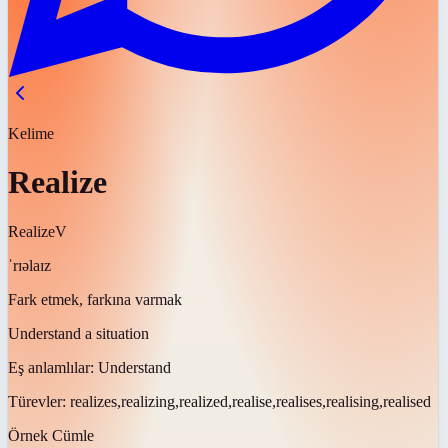
Kelime
Realize
Realize
V
ˈrɪəlaɪz
Fark etmek, farkına varmak
Understand a situation
Eş anlamlılar:
Understand
Türevler:
realizes,realizing,realized,realise,realises,realising,realised
Örnek Cümle