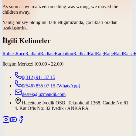
As soon as we
realized
something was wrong, we moved the
children away.
Yanlış bir şey olduğunu
fark ettiğimiz
anda, çocukları oradan
uzaklaştırdık.
İlgili Kelimeler
Rabies
Race
Radiant
Radiate
Radiation
Radical
Raft
Rag
Rage
Raid
Raise
İletişim Merkezi (09.00 - 22.00)
0(312) 911 37 15
0(546) 855 07 15
(WhatsApp)
destek@uzmandil.com
Hacettepe İvedik OSB. Teknokenti 1368. Cadde No.61,
4. Kat Ofis No: 32 İvedik / ANKARA