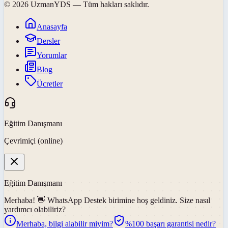
©
2026
UzmanYDS
— Tüm hakları saklıdır.
Anasayfa
Dersler
Yorumlar
Blog
Ücretler
Eğitim Danışmanı
Çevrimiçi (online)
Eğitim Danışmanı
Merhaba! 👋
WhatsApp Destek
birimine hoş geldiniz. Size nasıl
yardımcı olabiliriz?
Merhaba, bilgi alabilir miyim?
%100 başarı garantisi nedir?