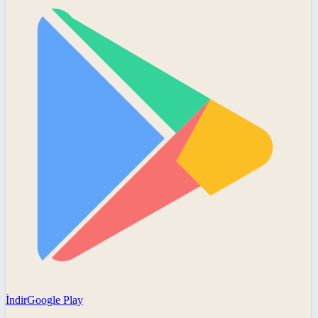
İndir
Google Play