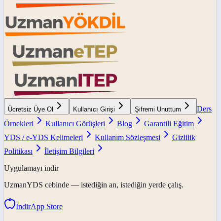
Ders
Ücretsiz Üye Ol
Kullanıcı Girişi
Şifremi Unuttum
Örnekleri
Kullanıcı Görüşleri
Blog
Garantili Eğitim
YDS / e-YDS Kelimeleri
Kullanım Sözleşmesi
Gizlilik
Politikası
İletişim Bilgileri
Uygulamayı indir
UzmanYDS
cebinde — istediğin an, istediğin yerde çalış.
İndir
App Store