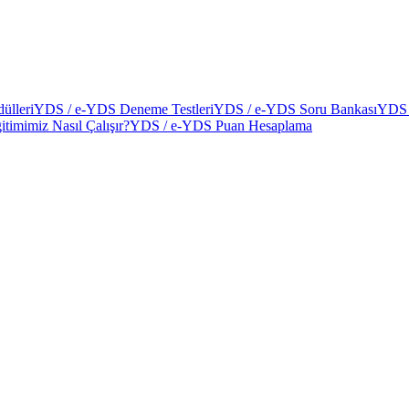
ülleri
YDS / e-YDS Deneme Testleri
YDS / e-YDS Soru Bankası
YDS 
itimimiz Nasıl Çalışır?
YDS / e-YDS Puan Hesaplama