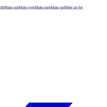
ith
Make out
Make over
Make sure
Make up
Make up for