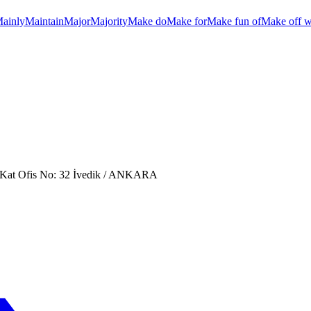
ainly
Maintain
Major
Majority
Make do
Make for
Make fun of
Make off w
. Kat Ofis No: 32 İvedik / ANKARA