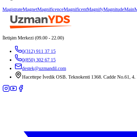
Magistrate
Magnet
Magnificence
Magnificent
Magnify
Magnitude
Main
M
İletişim Merkezi (09.00 - 22.00)
0(312) 911 37 15
0(850) 302 67 15
destek@uzmandil.com
Hacettepe İvedik OSB. Teknokenti 1368. Cadde No.61, 4