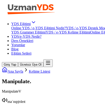
YDS Eğitimi
Online YDS / e-YDS Eğitimi Nedir?
YDS / e-YDS Destek Mod
YDS Grammer Eğitimi
YDS / e-YDS Kelime Eğitimi
Online Eğ
YDS/e-YDS Nedir?
Ders Örnekleri
Yorumlar
Blog
Eğitim Setleri
Giriş Yap
Ücretsiz Üye Ol
Ana Sayfa
Kelime Listesi
Manipulate
.
Manipulate
V
məˈnɪpjʊleɪt