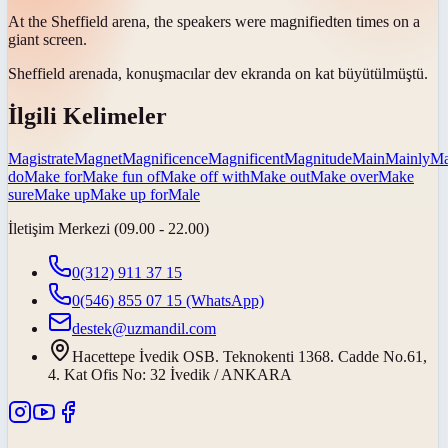
At the Sheffield arena, the speakers were
magnified
ten times on a
giant screen.
Sheffield arenada, konuşmacılar dev ekranda on kat
büyütülmüştü
.
İlgili Kelimeler
Magistrate
Magnet
Magnificence
Magnificent
Magnitude
Main
Mainly
Ma
do
Make for
Make fun of
Make off with
Make out
Make over
Make
sure
Make up
Make up for
Male
İletişim Merkezi (09.00 - 22.00)
0(312) 911 37 15
0(546) 855 07 15
(WhatsApp)
destek@uzmandil.com
Hacettepe İvedik OSB. Teknokenti 1368. Cadde No.61,
4. Kat Ofis No: 32 İvedik / ANKARA