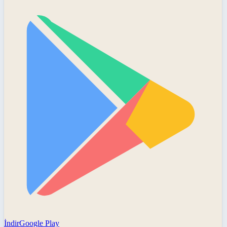
İndir
Google Play