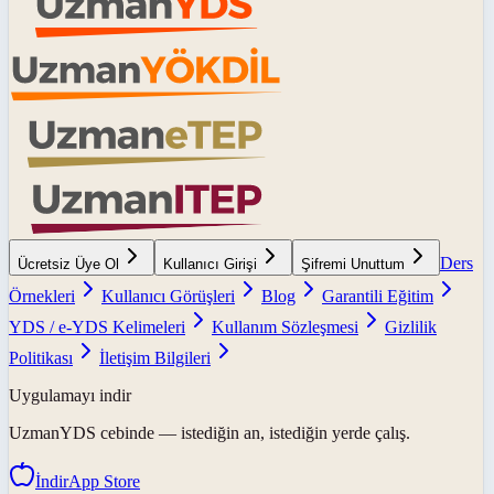
Ders
Ücretsiz Üye Ol
Kullanıcı Girişi
Şifremi Unuttum
Örnekleri
Kullanıcı Görüşleri
Blog
Garantili Eğitim
YDS / e-YDS Kelimeleri
Kullanım Sözleşmesi
Gizlilik
Politikası
İletişim Bilgileri
Uygulamayı indir
UzmanYDS
cebinde — istediğin an, istediğin yerde çalış.
İndir
App Store