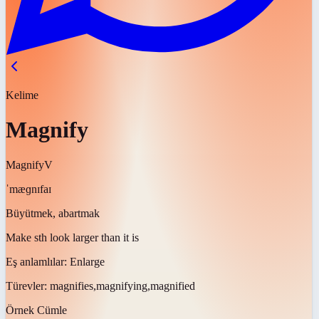
Kelime
Magnify
Magnify
V
ˈmæɡnɪfaɪ
Büyütmek, abartmak
Make sth look larger than it is
Eş anlamlılar:
Enlarge
Türevler:
magnifies,magnifying,magnified
Örnek Cümle