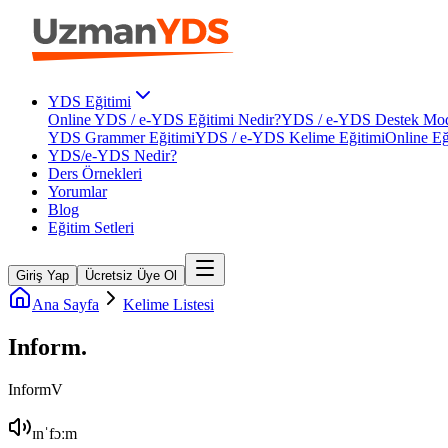
YDS Eğitimi
Online YDS / e-YDS Eğitimi Nedir?
YDS / e-YDS Destek Mod
YDS Grammer Eğitimi
YDS / e-YDS Kelime Eğitimi
Online Eğ
YDS/e-YDS Nedir?
Ders Örnekleri
Yorumlar
Blog
Eğitim Setleri
Giriş Yap
Ücretsiz Üye Ol
Ana Sayfa
Kelime Listesi
Inform
.
Inform
V
ɪnˈfɔːm