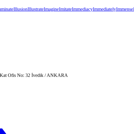
luminate
Illusion
Illustrate
Imagine
Imitate
Immediacy
Immediately
Immense
. Kat Ofis No: 32 İvedik / ANKARA