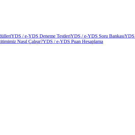
ülleri
YDS / e-YDS Deneme Testleri
YDS / e-YDS Soru Bankası
YDS 
itimimiz Nasıl Çalışır?
YDS / e-YDS Puan Hesaplama