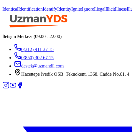
Identical
Identification
Identify
Identity
Ignite
Ignore
Illegal
Illicit
Illness
Il
İletişim Merkezi (09.00 - 22.00)
0(312) 911 37 15
0(850) 302 67 15
destek@uzmandil.com
Hacettepe İvedik OSB. Teknokenti 1368. Cadde No.61, 4