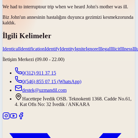
We had to
interrupt
our trip when we heard John's mother was ill.
Biz John'un annesinin hastalığını duyunca gezimizi
kesmek
zorunda
kaldık.
İlgili Kelimeler
Identical
Identification
Identify
Identity
Ignite
Ignore
Illegal
Illicit
Illness
Il
İletişim Merkezi (09.00 - 22.00)
0(312) 911 37 15
0(546) 855 07 15
(WhatsApp)
destek@uzmandil.com
Hacettepe İvedik OSB. Teknokenti 1368. Cadde No.61,
4. Kat Ofis No: 32 İvedik / ANKARA