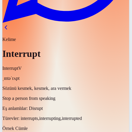
Kelime
Interrupt
Interrupt
V
ˌɪntəˈrʌpt
Sözünü kesmek, kesmek, ara vermek
Stop a person from speaking
Eş anlamlılar:
Disrupt
Türevler:
interrupts,interrupting,interrupted
Örnek Cümle