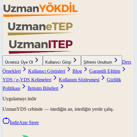
Ders
Ücretsiz Üye Ol
Kullanıcı Girişi
Şifremi Unuttum
Örnekleri
Kullanıcı Görüşleri
Blog
Garantili Eğitim
YDS / e-YDS Kelimeleri
Kullanım Sözleşmesi
Gizlilik
Politikası
İletişim Bilgileri
Uygulamayı indir
UzmanYDS
cebinde — istediğin an, istediğin yerde çalış.
İndir
App Store