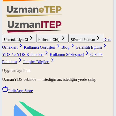
Ders
Ücretsiz Üye Ol
Kullanıcı Girişi
Şifremi Unuttum
Örnekleri
Kullanıcı Görüşleri
Blog
Garantili Eğitim
YDS / e-YDS Kelimeleri
Kullanım Sözleşmesi
Gizlilik
Politikası
İletişim Bilgileri
Uygulamayı indir
UzmanYDS
cebinde — istediğin an, istediğin yerde çalış.
İndir
App Store