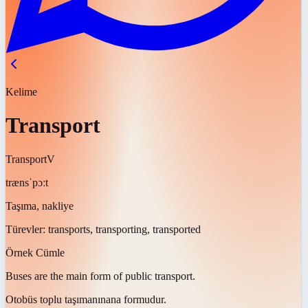
Kelime
Transport
Transport
V
trænsˈpɔːt
Taşıma, nakliye
Türevler:
transports, transporting, transported
Örnek Cümle
Buses are the main form of public
transport
.
Otobüs toplu
taşımanın
ana formudur.