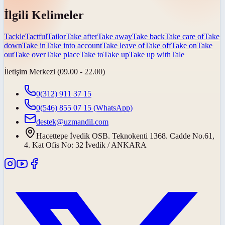
İlgili Kelimeler
Tackle
Tactful
Tailor
Take after
Take away
Take back
Take care of
Take
down
Take in
Take into account
Take leave of
Take off
Take on
Take
out
Take over
Take place
Take to
Take up
Take up with
Tale
İletişim Merkezi (09.00 - 22.00)
0(312) 911 37 15
0(546) 855 07 15
(WhatsApp)
destek@uzmandil.com
Hacettepe İvedik OSB. Teknokenti 1368. Cadde No.61,
4. Kat Ofis No: 32 İvedik / ANKARA