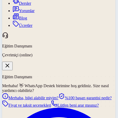
Dersler
Yorumlar
Blog
Ücretler
Eğitim Danışmanı
Çevrimiçi (online)
Eğitim Danışmanı
Merhaba! 👋
WhatsApp Destek
birimine hoş geldiniz. Size nasıl
yardımcı olabiliriz?
Merhaba, bilgi alabilir miyim?
%100 başarı garantisi nedir?
Fiyat ve taksit seçenekleri
Lütfen beni arar mısınız?