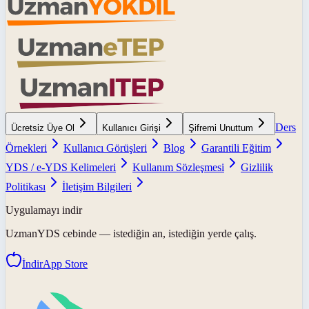
Ders
Ücretsiz Üye Ol
Kullanıcı Girişi
Şifremi Unuttum
Örnekleri
Kullanıcı Görüşleri
Blog
Garantili Eğitim
YDS / e-YDS Kelimeleri
Kullanım Sözleşmesi
Gizlilik
Politikası
İletişim Bilgileri
Uygulamayı indir
UzmanYDS
cebinde — istediğin an, istediğin yerde çalış.
İndir
App Store