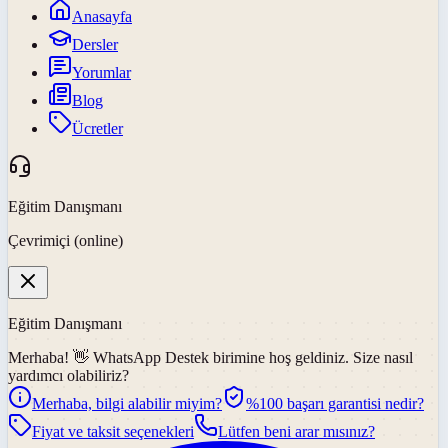
Anasayfa
Dersler
Yorumlar
Blog
Ücretler
Eğitim Danışmanı
Çevrimiçi (online)
Eğitim Danışmanı
Merhaba! 👋
WhatsApp Destek
birimine hoş geldiniz. Size nasıl
yardımcı olabiliriz?
Merhaba, bilgi alabilir miyim?
%100 başarı garantisi nedir?
Fiyat ve taksit seçenekleri
Lütfen beni arar mısınız?