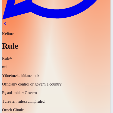
Kelime
Rule
Rule
V
ruːl
Yönetmek, hükmetmek
Officially control or govern a country
Eş anlamlılar:
Govern
Türevler:
rules,ruling,ruled
Örnek Cümle