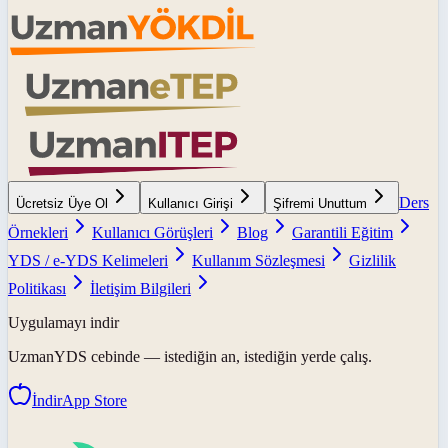
Ders
Ücretsiz Üye Ol
Kullanıcı Girişi
Şifremi Unuttum
Örnekleri
Kullanıcı Görüşleri
Blog
Garantili Eğitim
YDS / e-YDS Kelimeleri
Kullanım Sözleşmesi
Gizlilik
Politikası
İletişim Bilgileri
Uygulamayı indir
UzmanYDS
cebinde — istediğin an, istediğin yerde çalış.
İndir
App Store