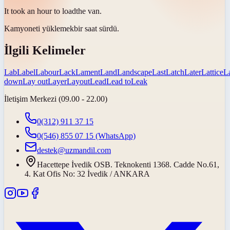
It took an hour to
load
the van.
Kamyoneti
yüklemek
bir saat sürdü.
İlgili Kelimeler
Lab
Label
Labour
Lack
Lament
Land
Landscape
Last
Latch
Later
Lattice
L
down
Lay out
Layer
Layout
Lead
Lead to
Leak
İletişim Merkezi (09.00 - 22.00)
0(312) 911 37 15
0(546) 855 07 15
(WhatsApp)
destek@uzmandil.com
Hacettepe İvedik OSB. Teknokenti 1368. Cadde No.61,
4. Kat Ofis No: 32 İvedik / ANKARA