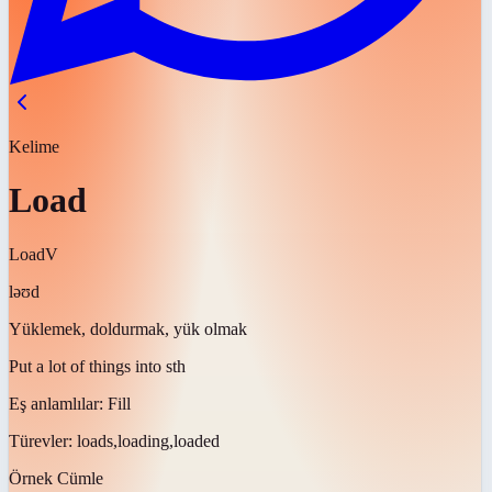
Kelime
Load
Load
V
ləʊd
Yüklemek, doldurmak, yük olmak
Put a lot of things into sth
Eş anlamlılar:
Fill
Türevler:
loads,loading,loaded
Örnek Cümle