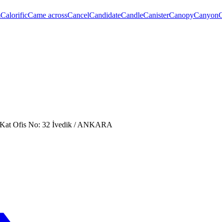
m
Calorific
Came across
Cancel
Candidate
Candle
Canister
Canopy
Canyon
. Kat Ofis No: 32 İvedik / ANKARA