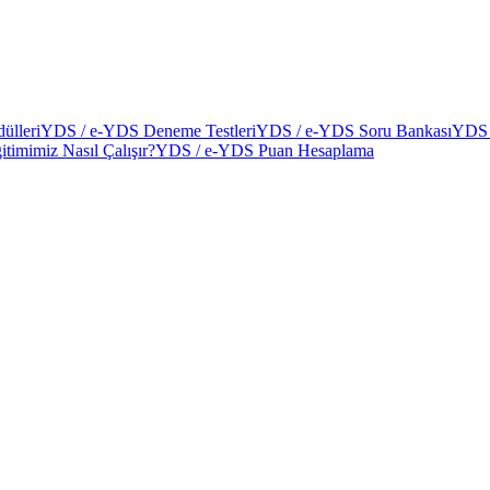
ülleri
YDS / e-YDS Deneme Testleri
YDS / e-YDS Soru Bankası
YDS 
itimimiz Nasıl Çalışır?
YDS / e-YDS Puan Hesaplama