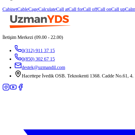
Cabinet
Cable
Cage
Calculate
Call at
Call for
Call off
Call on
Call up
Cal
İletişim Merkezi (09.00 - 22.00)
0(312) 911 37 15
0(850) 302 67 15
destek@uzmandil.com
Hacettepe İvedik OSB. Teknokenti 1368. Cadde No.61, 4