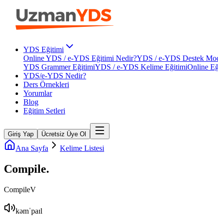
YDS Eğitimi
Online YDS / e-YDS Eğitimi Nedir?
YDS / e-YDS Destek Mod
YDS Grammer Eğitimi
YDS / e-YDS Kelime Eğitimi
Online Eğ
YDS/e-YDS Nedir?
Ders Örnekleri
Yorumlar
Blog
Eğitim Setleri
Giriş Yap
Ücretsiz Üye Ol
Ana Sayfa
Kelime Listesi
Compile
.
Compile
V
kəmˈpaɪl