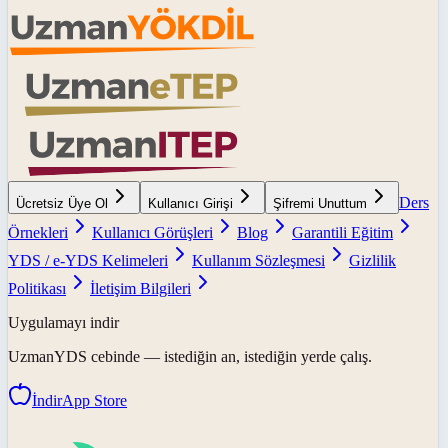
Ders
Ücretsiz Üye Ol
Kullanıcı Girişi
Şifremi Unuttum
Örnekleri
Kullanıcı Görüşleri
Blog
Garantili Eğitim
YDS / e-YDS Kelimeleri
Kullanım Sözleşmesi
Gizlilik
Politikası
İletişim Bilgileri
Uygulamayı indir
UzmanYDS
cebinde — istediğin an, istediğin yerde çalış.
İndir
App Store