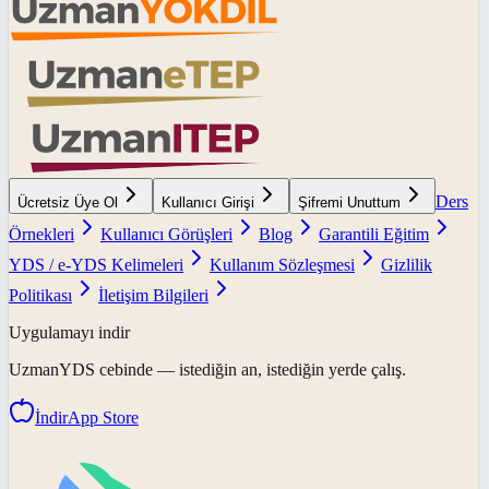
Ders
Ücretsiz Üye Ol
Kullanıcı Girişi
Şifremi Unuttum
Örnekleri
Kullanıcı Görüşleri
Blog
Garantili Eğitim
YDS / e-YDS Kelimeleri
Kullanım Sözleşmesi
Gizlilik
Politikası
İletişim Bilgileri
Uygulamayı indir
UzmanYDS
cebinde — istediğin an, istediğin yerde çalış.
İndir
App Store