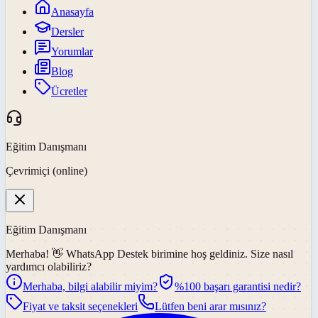
Anasayfa
Dersler
Yorumlar
Blog
Ücretler
Eğitim Danışmanı
Çevrimiçi (online)
Eğitim Danışmanı
Merhaba! 👋
WhatsApp Destek
birimine hoş geldiniz. Size nasıl
yardımcı olabiliriz?
Merhaba, bilgi alabilir miyim?
%100 başarı garantisi nedir?
Fiyat ve taksit seçenekleri
Lütfen beni arar mısınız?