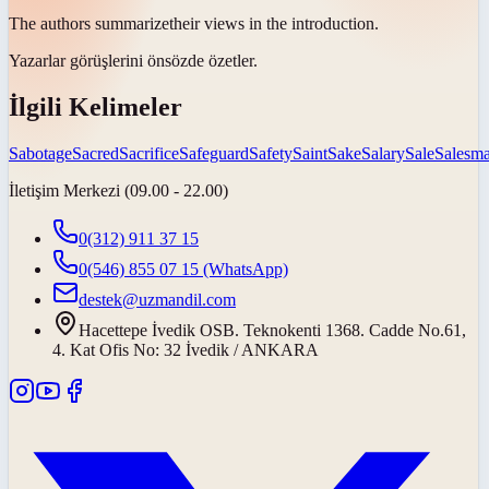
The authors
summarize
their views in the introduction.
Yazarlar görüşlerini önsözde
özetler
.
İlgili Kelimeler
Sabotage
Sacred
Sacrifice
Safeguard
Safety
Saint
Sake
Salary
Sale
Salesm
İletişim Merkezi (09.00 - 22.00)
0(312) 911 37 15
0(546) 855 07 15
(WhatsApp)
destek@uzmandil.com
Hacettepe İvedik OSB. Teknokenti 1368. Cadde No.61,
4. Kat Ofis No: 32 İvedik / ANKARA