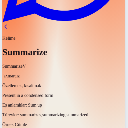
Kelime
Summarize
Summarize
V
ˈsʌməraɪz
Özetlemek, kısaltmak
Present in a condensed form
Eş anlamlılar:
Sum up
Türevler:
summarizes,summarizing,summarized
Örnek Cümle