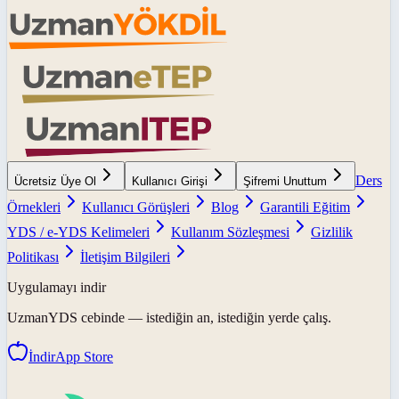
Ders
Ücretsiz Üye Ol
Kullanıcı Girişi
Şifremi Unuttum
Örnekleri
Kullanıcı Görüşleri
Blog
Garantili Eğitim
YDS / e-YDS Kelimeleri
Kullanım Sözleşmesi
Gizlilik
Politikası
İletişim Bilgileri
Uygulamayı indir
UzmanYDS
cebinde — istediğin an, istediğin yerde çalış.
İndir
App Store