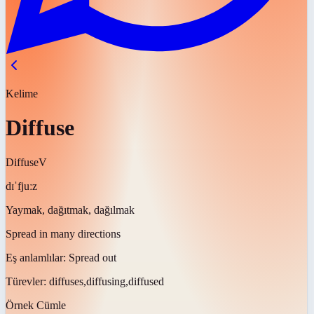
Kelime
Diffuse
Diffuse
V
dɪˈfjuːz
Yaymak, dağıtmak, dağılmak
Spread in many directions
Eş anlamlılar:
Spread out
Türevler:
diffuses,diffusing,diffused
Örnek Cümle