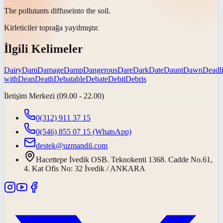
The pollutants
diffuse
into the soil.
Kirleticiler toprağa
yayılmıştır
.
İlgili Kelimeler
Dairy
Dam
Damage
Damp
Dangerous
Dare
Dark
Date
Daunt
Dawn
Deadl
with
Dean
Death
Debatable
Debate
Debit
Debris
İletişim Merkezi (09.00 - 22.00)
0(312) 911 37 15
0(546) 855 07 15
(WhatsApp)
destek@uzmandil.com
Hacettepe İvedik OSB. Teknokenti 1368. Cadde No.61,
4. Kat Ofis No: 32 İvedik / ANKARA