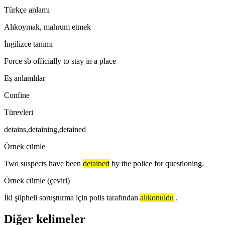
Türkçe anlamı
Alıkoymak, mahrum etmek
İngilizce tanımı
Force sb officially to stay in a place
Eş anlamlılar
Confine
Türevleri
detains,detaining,detained
Örnek cümle
Two suspects have been
detained
by the police for questioning.
Örnek cümle (çeviri)
İki şüpheli soruşturma için polis tarafından
alıkonuldu
.
Diğer kelimeler