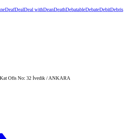
ine
Deaf
Deal
Deal with
Dean
Death
Debatable
Debate
Debit
Debris
. Kat Ofis No: 32 İvedik / ANKARA