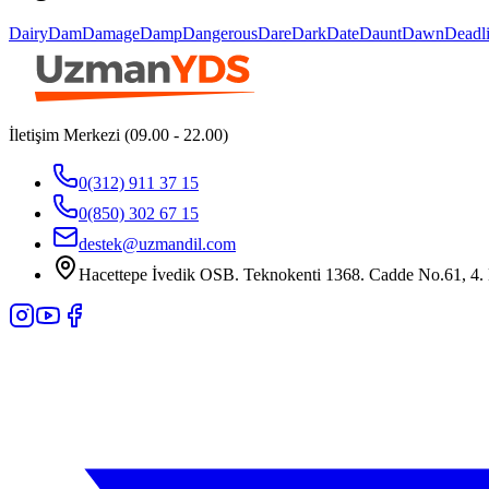
Dairy
Dam
Damage
Damp
Dangerous
Dare
Dark
Date
Daunt
Dawn
Deadl
İletişim Merkezi (09.00 - 22.00)
0(312) 911 37 15
0(850) 302 67 15
destek@uzmandil.com
Hacettepe İvedik OSB. Teknokenti 1368. Cadde No.61, 4