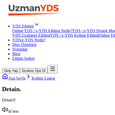
YDS Eğitimi
Online YDS / e-YDS Eğitimi Nedir?
YDS / e-YDS Destek Mod
YDS Grammer Eğitimi
YDS / e-YDS Kelime Eğitimi
Online Eğ
YDS/e-YDS Nedir?
Ders Örnekleri
Yorumlar
Blog
Eğitim Setleri
Giriş Yap
Ücretsiz Üye Ol
Ana Sayfa
Kelime Listesi
Detain
.
Detain
V
dɪˈteɪn