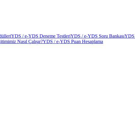
ülleri
YDS / e-YDS Deneme Testleri
YDS / e-YDS Soru Bankası
YDS 
itimimiz Nasıl Çalışır?
YDS / e-YDS Puan Hesaplama