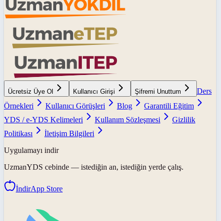
Ders
Ücretsiz Üye Ol
Kullanıcı Girişi
Şifremi Unuttum
Örnekleri
Kullanıcı Görüşleri
Blog
Garantili Eğitim
YDS / e-YDS Kelimeleri
Kullanım Sözleşmesi
Gizlilik
Politikası
İletişim Bilgileri
Uygulamayı indir
UzmanYDS
cebinde — istediğin an, istediğin yerde çalış.
İndir
App Store