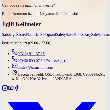
Can you
sew
a patch on my jeans?
Benim kotumun üzerine bir yama
dikebilir misin
?
İlgili Kelimeler
Sabotage
Sacred
Sacrifice
Safeguard
Safety
Saint
Sake
Salary
Sale
Salesm
İletişim Merkezi (09.00 - 22.00)
0(312) 911 37 15
0(546) 855 07 15
(WhatsApp)
destek@uzmandil.com
Hacettepe İvedik OSB. Teknokenti 1368. Cadde No.61,
4. Kat Ofis No: 32 İvedik / ANKARA