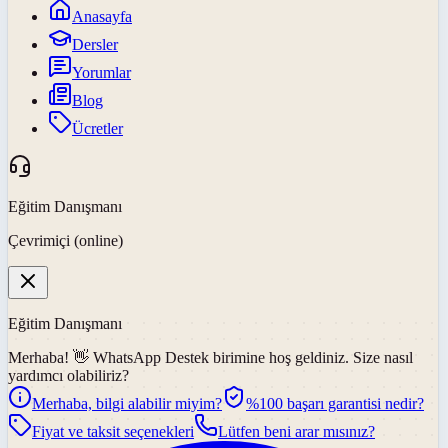
Anasayfa
Dersler
Yorumlar
Blog
Ücretler
Eğitim Danışmanı
Çevrimiçi (online)
Eğitim Danışmanı
Merhaba! 👋
WhatsApp Destek
birimine hoş geldiniz. Size nasıl
yardımcı olabiliriz?
Merhaba, bilgi alabilir miyim?
%100 başarı garantisi nedir?
Fiyat ve taksit seçenekleri
Lütfen beni arar mısınız?