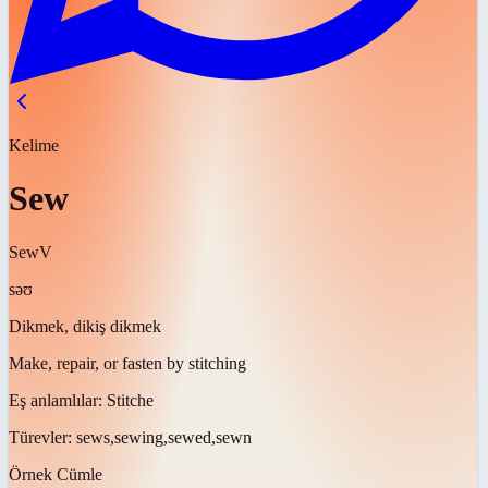
Kelime
Sew
Sew
V
səʊ
Dikmek, dikiş dikmek
Make, repair, or fasten by stitching
Eş anlamlılar:
Stitche
Türevler:
sews,sewing,sewed,sewn
Örnek Cümle