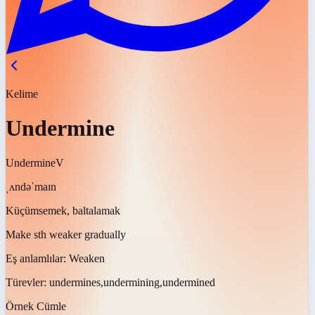
Kelime
Undermine
Undermine
V
ˌʌndəˈmaɪn
Küçümsemek, baltalamak
Make sth weaker gradually
Eş anlamlılar:
Weaken
Türevler:
undermines,undermining,undermined
Örnek Cümle