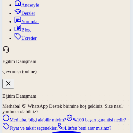
Anasayfa
Dersler
Yorumlar
Blog
Ücretler
Eğitim Danışmanı
Çevrimiçi (online)
Eğitim Danışmanı
Merhaba! 👋
WhatsApp Destek
birimine hoş geldiniz. Size nasıl
yardımcı olabiliriz?
Merhaba, bilgi alabilir miyim?
%100 başarı garantisi nedir?
Fiyat ve taksit seçenekleri
Lütfen beni arar mısınız?