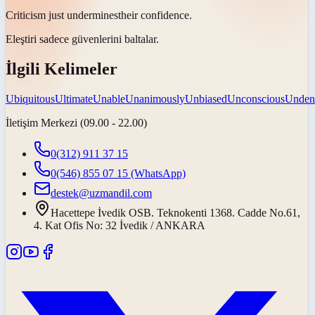
Criticism just
undermines
their confidence.
Eleştiri sadece güvenlerini
baltalar
.
İlgili Kelimeler
Ubiquitous
Ultimate
Unable
Unanimously
Unbiased
Unconscious
Unden
İletişim Merkezi (09.00 - 22.00)
0(312) 911 37 15
0(546) 855 07 15
(WhatsApp)
destek@uzmandil.com
Hacettepe İvedik OSB. Teknokenti 1368. Cadde No.61,
4. Kat Ofis No: 32 İvedik / ANKARA