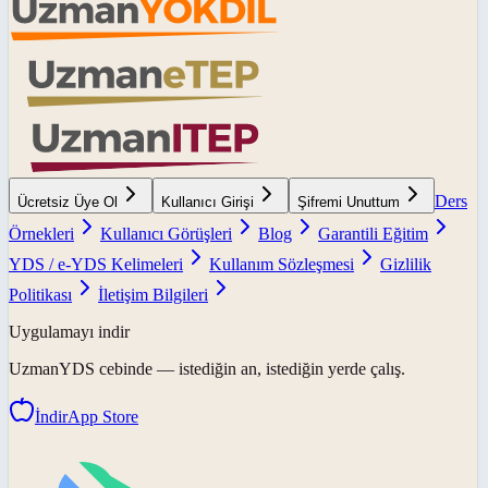
Ders
Ücretsiz Üye Ol
Kullanıcı Girişi
Şifremi Unuttum
Örnekleri
Kullanıcı Görüşleri
Blog
Garantili Eğitim
YDS / e-YDS Kelimeleri
Kullanım Sözleşmesi
Gizlilik
Politikası
İletişim Bilgileri
Uygulamayı indir
UzmanYDS
cebinde — istediğin an, istediğin yerde çalış.
İndir
App Store