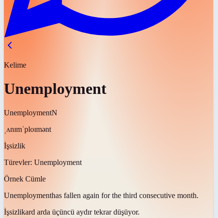
Kelime
Unemployment
Unemployment
N
ˌʌnɪmˈploɪmənt
İşsizlik
Türevler:
Unemployment
Örnek Cümle
Unemployment
has fallen again for the third consecutive month.
İşsizlik
ard arda üçüncü aydır tekrar düşüyor.