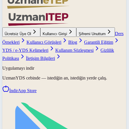
Ders
Ücretsiz Üye Ol
Kullanıcı Girişi
Şifremi Unuttum
Örnekleri
Kullanıcı Görüşleri
Blog
Garantili Eğitim
YDS / e-YDS Kelimeleri
Kullanım Sözleşmesi
Gizlilik
Politikası
İletişim Bilgileri
Uygulamayı indir
UzmanYDS
cebinde — istediğin an, istediğin yerde çalış.
İndir
App Store