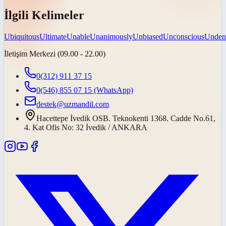
İlgili Kelimeler
Ubiquitous
Ultimate
Unable
Unanimously
Unbiased
Unconscious
Unden
İletişim Merkezi (09.00 - 22.00)
0(312) 911 37 15
0(546) 855 07 15
(WhatsApp)
destek@uzmandil.com
Hacettepe İvedik OSB. Teknokenti 1368. Cadde No.61,
4. Kat Ofis No: 32 İvedik / ANKARA