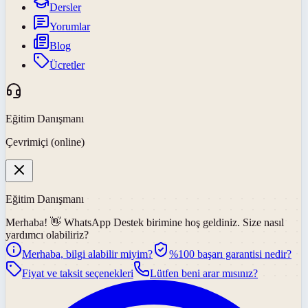
Dersler
Yorumlar
Blog
Ücretler
Eğitim Danışmanı
Çevrimiçi (online)
Eğitim Danışmanı
Merhaba! 👋
WhatsApp Destek
birimine hoş geldiniz. Size nasıl
yardımcı olabiliriz?
Merhaba, bilgi alabilir miyim?
%100 başarı garantisi nedir?
Fiyat ve taksit seçenekleri
Lütfen beni arar mısınız?