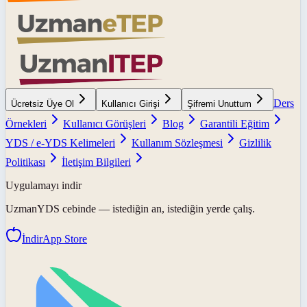
Ders
Ücretsiz Üye Ol
Kullanıcı Girişi
Şifremi Unuttum
Örnekleri
Kullanıcı Görüşleri
Blog
Garantili Eğitim
YDS / e-YDS Kelimeleri
Kullanım Sözleşmesi
Gizlilik
Politikası
İletişim Bilgileri
Uygulamayı indir
UzmanYDS
cebinde — istediğin an, istediğin yerde çalış.
İndir
App Store