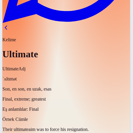
Kelime
Ultimate
Ultimate
Adj
ˈʌltɪmət
Son, en son, en uzak, esas
Final, extreme; greatest
Eş anlamlılar:
Final
Örnek Cümle
Their
ultimate
aim was to force his resignation.