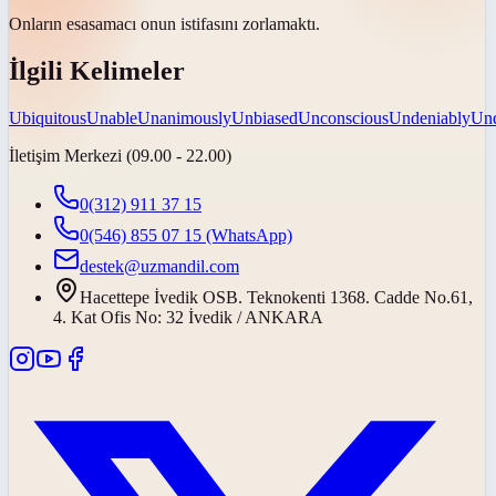
Onların
esas
amacı onun istifasını zorlamaktı.
İlgili Kelimeler
Ubiquitous
Unable
Unanimously
Unbiased
Unconscious
Undeniably
Un
İletişim Merkezi (09.00 - 22.00)
0(312) 911 37 15
0(546) 855 07 15
(WhatsApp)
destek@uzmandil.com
Hacettepe İvedik OSB. Teknokenti 1368. Cadde No.61,
4. Kat Ofis No: 32 İvedik / ANKARA