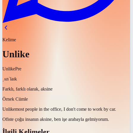
Kelime
Unlike
Unlike
Pre
ˌʌnˈlaɪk
Farklı, farklı olarak, aksine
Örnek Cümle
Unlike
most people in the office, I don't come to work by car.
Ofiste çoğu insanın
aksine
, ben işe arabayla gelmiyorum.
İlgili Kelimeler