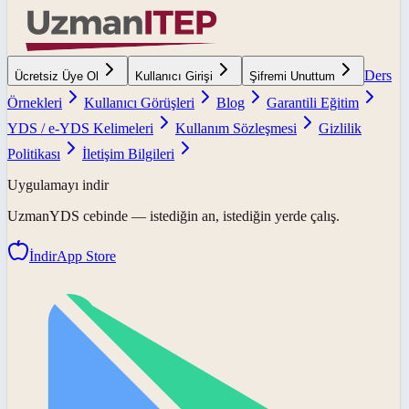
Ders
Ücretsiz Üye Ol
Kullanıcı Girişi
Şifremi Unuttum
Örnekleri
Kullanıcı Görüşleri
Blog
Garantili Eğitim
YDS / e-YDS Kelimeleri
Kullanım Sözleşmesi
Gizlilik
Politikası
İletişim Bilgileri
Uygulamayı indir
UzmanYDS
cebinde — istediğin an, istediğin yerde çalış.
İndir
App Store