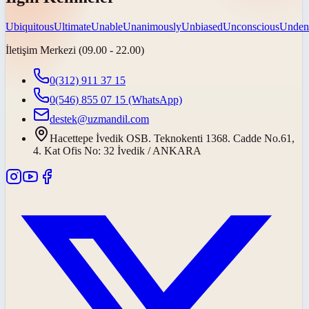
Ubiquitous
Ultimate
Unable
Unanimously
Unbiased
Unconscious
Unden
İletişim Merkezi (09.00 - 22.00)
0(312) 911 37 15
0(546) 855 07 15
(WhatsApp)
destek@uzmandil.com
Hacettepe İvedik OSB. Teknokenti 1368. Cadde No.61,
4. Kat Ofis No: 32 İvedik / ANKARA