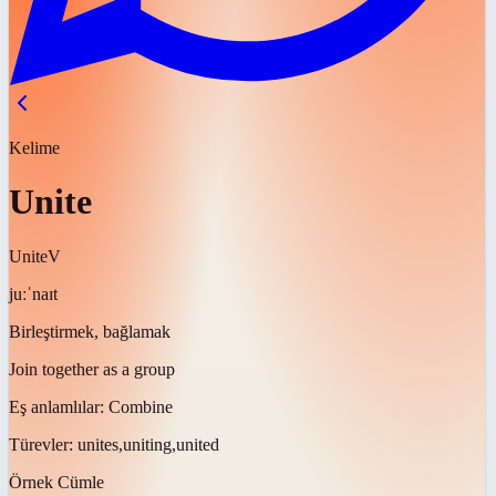
Kelime
Unite
Unite
V
juːˈnaɪt
Birleştirmek, bağlamak
Join together as a group
Eş anlamlılar:
Combine
Türevler:
unites,uniting,united
Örnek Cümle