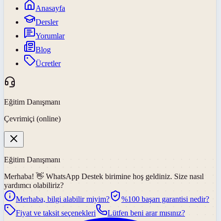
Anasayfa
Dersler
Yorumlar
Blog
Ücretler
Eğitim Danışmanı
Çevrimiçi (online)
Eğitim Danışmanı
Merhaba! 👋
WhatsApp Destek
birimine hoş geldiniz. Size nasıl
yardımcı olabiliriz?
Merhaba, bilgi alabilir miyim?
%100 başarı garantisi nedir?
Fiyat ve taksit seçenekleri
Lütfen beni arar mısınız?