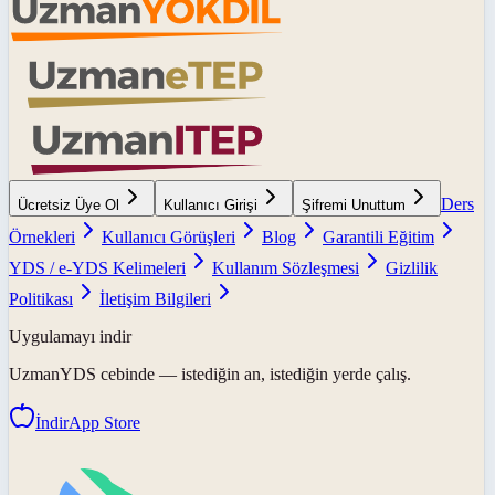
Ders
Ücretsiz Üye Ol
Kullanıcı Girişi
Şifremi Unuttum
Örnekleri
Kullanıcı Görüşleri
Blog
Garantili Eğitim
YDS / e-YDS Kelimeleri
Kullanım Sözleşmesi
Gizlilik
Politikası
İletişim Bilgileri
Uygulamayı indir
UzmanYDS
cebinde — istediğin an, istediğin yerde çalış.
İndir
App Store