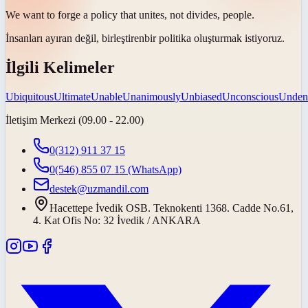
We want to forge a policy that
unites
, not divides, people.
İnsanları ayıran değil,
birleştiren
bir politika oluşturmak istiyoruz.
İlgili Kelimeler
Ubiquitous
Ultimate
Unable
Unanimously
Unbiased
Unconscious
Unden
İletişim Merkezi (09.00 - 22.00)
0(312) 911 37 15
0(546) 855 07 15
(WhatsApp)
destek@uzmandil.com
Hacettepe İvedik OSB. Teknokenti 1368. Cadde No.61,
4. Kat Ofis No: 32 İvedik / ANKARA