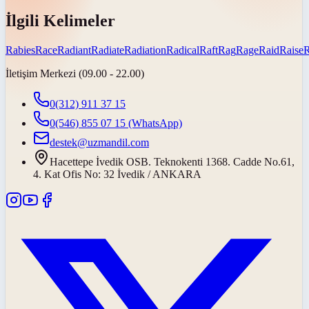
İlgili Kelimeler
Rabies
Race
Radiant
Radiate
Radiation
Radical
Raft
Rag
Rage
Raid
Raise
İletişim Merkezi (09.00 - 22.00)
0(312) 911 37 15
0(546) 855 07 15
(WhatsApp)
destek@uzmandil.com
Hacettepe İvedik OSB. Teknokenti 1368. Cadde No.61,
4. Kat Ofis No: 32 İvedik / ANKARA