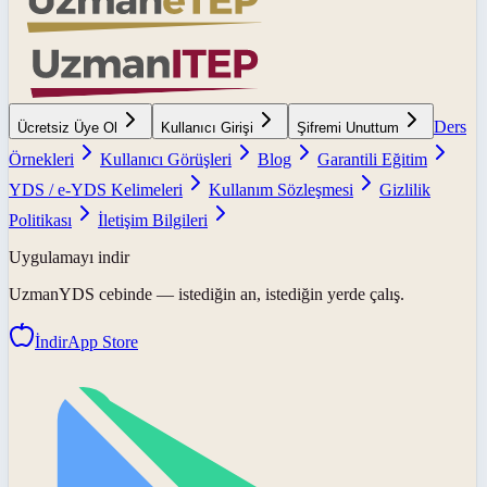
Ders
Ücretsiz Üye Ol
Kullanıcı Girişi
Şifremi Unuttum
Örnekleri
Kullanıcı Görüşleri
Blog
Garantili Eğitim
YDS / e-YDS Kelimeleri
Kullanım Sözleşmesi
Gizlilik
Politikası
İletişim Bilgileri
Uygulamayı indir
UzmanYDS
cebinde — istediğin an, istediğin yerde çalış.
İndir
App Store