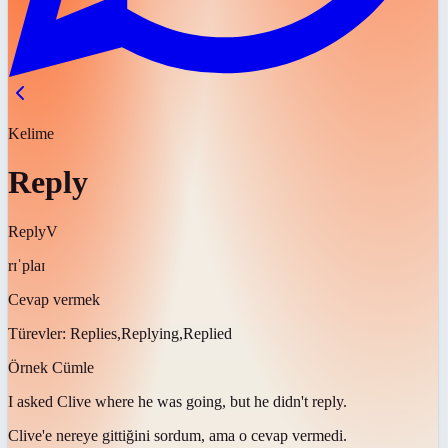
Kelime
Reply
Reply
V
rɪˈplaɪ
Cevap vermek
Türevler:
Replies,Replying,Replied
Örnek Cümle
I asked Clive where he was going, but he didn't
reply
.
Clive'e nereye gittiğini sordum, ama o
cevap vermedi
.