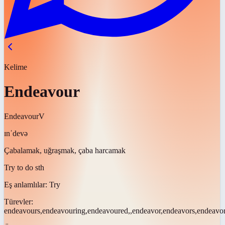
Kelime
Endeavour
Endeavour
V
ɪnˈdevə
Çabalamak, uğraşmak, çaba harcamak
Try to do sth
Eş anlamlılar:
Try
Türevler:
endeavours,endeavouring,endeavoured,,endeavor,endeavors,endeavo