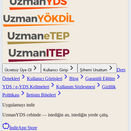
Ders
Ücretsiz Üye Ol
Kullanıcı Girişi
Şifremi Unuttum
Örnekleri
Kullanıcı Görüşleri
Blog
Garantili Eğitim
YDS / e-YDS Kelimeleri
Kullanım Sözleşmesi
Gizlilik
Politikası
İletişim Bilgileri
Uygulamayı indir
UzmanYDS
cebinde — istediğin an, istediğin yerde çalış.
İndir
App Store