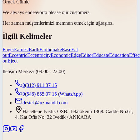
Örnek Cümle
We always
endeavor
to please our customers.
Her zaman müşterilerimizi memnun etmek için
uğraşırız
.
İlgili Kelimeler
Eager
Earnest
Earth
Earthquake
Ease
Eat
out
Eccentric
Eccentricity
Economic
Edge
Editor
Educate
Education
Effec
on
Eject
İletişim Merkezi (09.00 - 22.00)
0(312) 911 37 15
0(546) 855 07 15
(WhatsApp)
destek@uzmandil.com
Hacettepe İvedik OSB. Teknokenti 1368. Cadde No.61,
4. Kat Ofis No: 32 İvedik / ANKARA