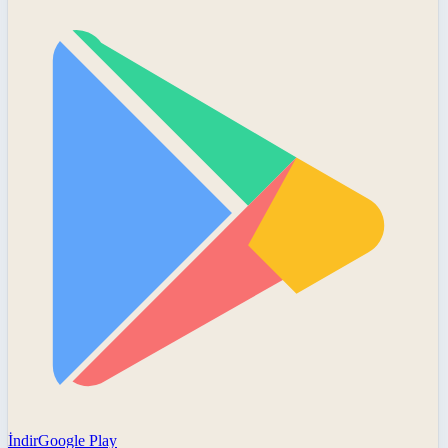
İndir
Google Play