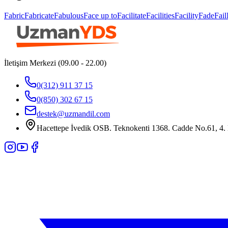
Fabric
Fabricate
Fabulous
Face up to
Facilitate
Facilities
Facility
Fade
Fail
İletişim Merkezi (09.00 - 22.00)
0(312) 911 37 15
0(850) 302 67 15
destek@uzmandil.com
Hacettepe İvedik OSB. Teknokenti 1368. Cadde No.61, 4