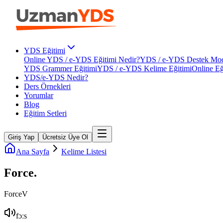
YDS Eğitimi
Online YDS / e-YDS Eğitimi Nedir?
YDS / e-YDS Destek Mod
YDS Grammer Eğitimi
YDS / e-YDS Kelime Eğitimi
Online Eğ
YDS/e-YDS Nedir?
Ders Örnekleri
Yorumlar
Blog
Eğitim Setleri
Giriş Yap
Ücretsiz Üye Ol
Ana Sayfa
Kelime Listesi
Force
.
Force
V
fɔːs