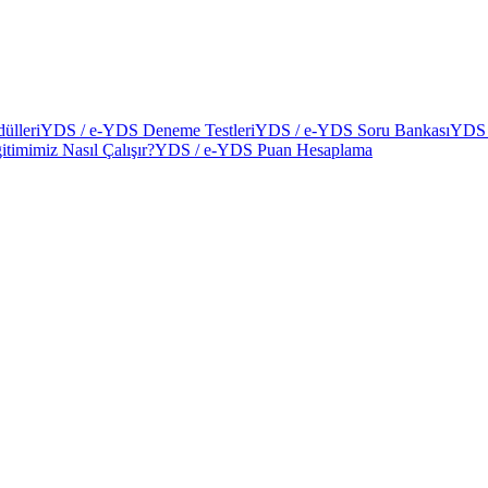
ülleri
YDS / e-YDS Deneme Testleri
YDS / e-YDS Soru Bankası
YDS 
itimimiz Nasıl Çalışır?
YDS / e-YDS Puan Hesaplama