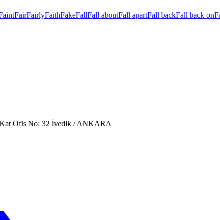
Faint
Fair
Fairly
Faith
Fake
Fall
Fall about
Fall apart
Fall back
Fall back on
Fa
. Kat Ofis No: 32 İvedik / ANKARA