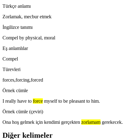
Türkçe anlamı
Zorlamak, mecbur etmek
İngilizce tanımı
Compel by physical, moral
Eş anlamlılar
Compel
Türevleri
forces,forcing,forced
Örnek cümle
I really have to
force
myself to be pleasant to him.
Örnek cümle (çeviri)
Ona hoş gelmek için kendimi gerçekten
zorlamam
gerekecek.
Diğer kelimeler