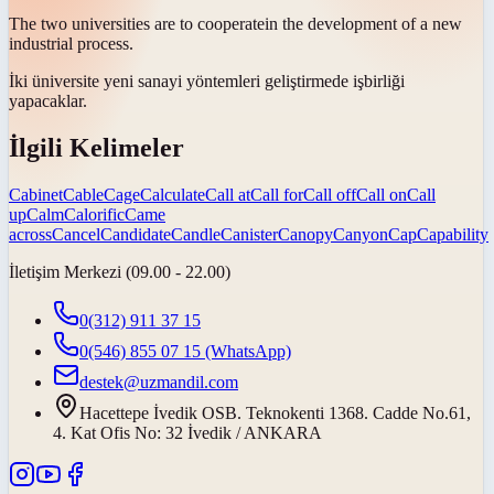
The two universities are to
cooperate
in the development of a new
industrial process.
İki üniversite yeni sanayi yöntemleri geliştirmede
işbirliği
yapacaklar
.
İlgili Kelimeler
Cabinet
Cable
Cage
Calculate
Call at
Call for
Call off
Call on
Call
up
Calm
Calorific
Came
across
Cancel
Candidate
Candle
Canister
Canopy
Canyon
Cap
Capability
İletişim Merkezi (09.00 - 22.00)
0(312) 911 37 15
0(546) 855 07 15
(WhatsApp)
destek@uzmandil.com
Hacettepe İvedik OSB. Teknokenti 1368. Cadde No.61,
4. Kat Ofis No: 32 İvedik / ANKARA