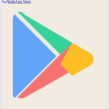
İndir
App Store