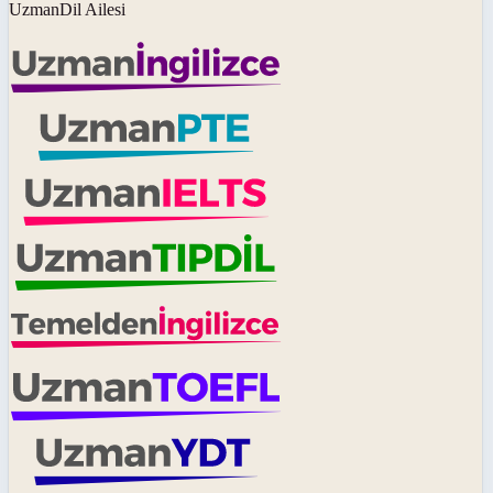
UzmanDil Ailesi