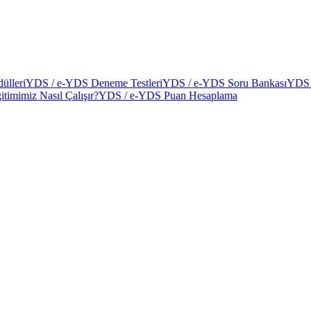
ülleri
YDS / e-YDS Deneme Testleri
YDS / e-YDS Soru Bankası
YDS 
itimimiz Nasıl Çalışır?
YDS / e-YDS Puan Hesaplama