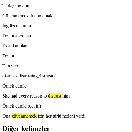
Türkçe anlamı
Güvenmemek, inanmamak
İngilizce tanımı
Doubt about sb
Eş anlamlılar
Doubt
Türevleri
distrusts,distrusting,distrusted
Örnek cümle
She had every reason to
distrust
him.
Örnek cümle (çeviri)
Ona
güvenmemek
için her türlü nedeni vardı.
Diğer kelimeler