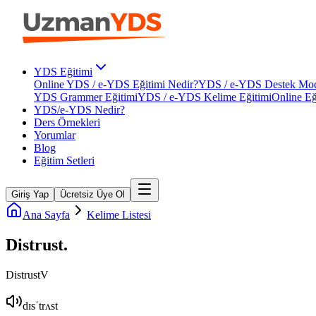
YDS Eğitimi
Online YDS / e-YDS Eğitimi Nedir?
YDS / e-YDS Destek Mod
YDS Grammer Eğitimi
YDS / e-YDS Kelime Eğitimi
Online Eğ
YDS/e-YDS Nedir?
Ders Örnekleri
Yorumlar
Blog
Eğitim Setleri
Giriş Yap
Ücretsiz Üye Ol
Ana Sayfa
Kelime Listesi
Distrust
.
Distrust
V
dɪsˈtrʌst