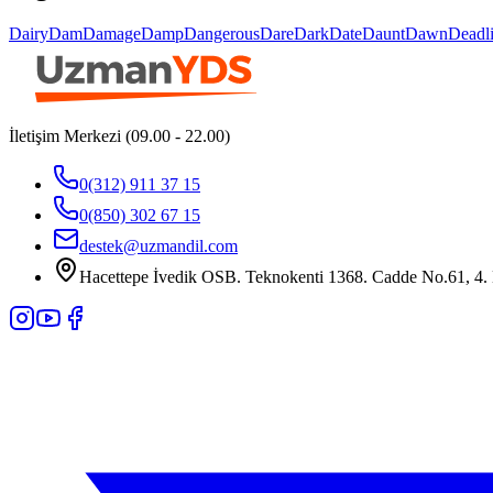
Dairy
Dam
Damage
Damp
Dangerous
Dare
Dark
Date
Daunt
Dawn
Deadl
İletişim Merkezi (09.00 - 22.00)
0(312) 911 37 15
0(850) 302 67 15
destek@uzmandil.com
Hacettepe İvedik OSB. Teknokenti 1368. Cadde No.61, 4