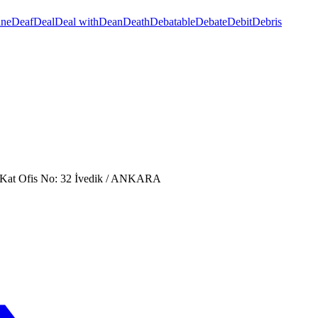
ine
Deaf
Deal
Deal with
Dean
Death
Debatable
Debate
Debit
Debris
. Kat Ofis No: 32 İvedik / ANKARA