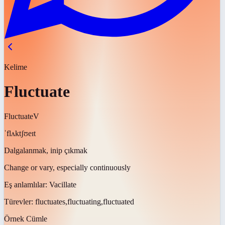
Kelime
Fluctuate
Fluctuate
V
ˈflʌktʃʊeɪt
Dalgalanmak, inip çıkmak
Change or vary, especially continuously
Eş anlamlılar:
Vacillate
Türevler:
fluctuates,fluctuating,fluctuated
Örnek Cümle