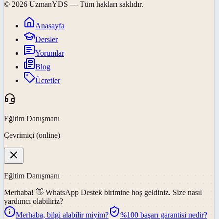
©
2026
UzmanYDS
— Tüm hakları saklıdır.
Anasayfa
Dersler
Yorumlar
Blog
Ücretler
Eğitim Danışmanı
Çevrimiçi (online)
Eğitim Danışmanı
Merhaba! 👋
WhatsApp Destek
birimine hoş geldiniz. Size nasıl
yardımcı olabiliriz?
Merhaba, bilgi alabilir miyim?
%100 başarı garantisi nedir?