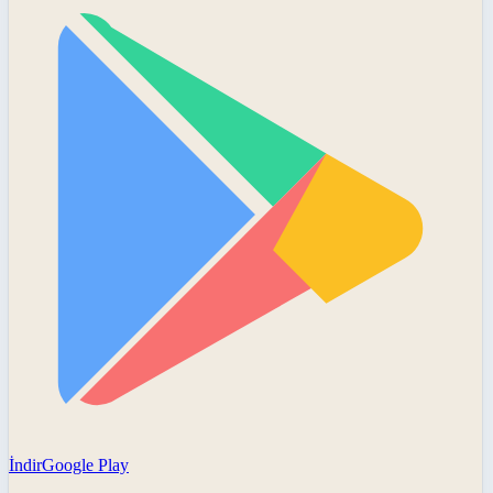
İndir
Google Play