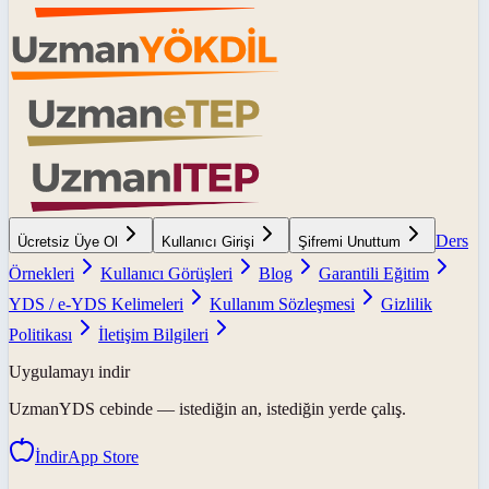
Ders
Ücretsiz Üye Ol
Kullanıcı Girişi
Şifremi Unuttum
Örnekleri
Kullanıcı Görüşleri
Blog
Garantili Eğitim
YDS / e-YDS Kelimeleri
Kullanım Sözleşmesi
Gizlilik
Politikası
İletişim Bilgileri
Uygulamayı indir
UzmanYDS
cebinde — istediğin an, istediğin yerde çalış.
İndir
App Store