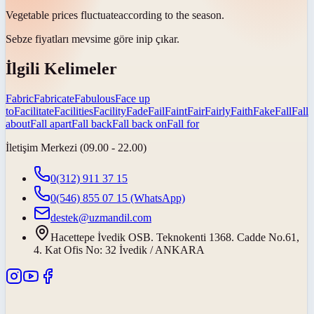
Vegetable prices
fluctuate
according to the season.
Sebze fiyatları mevsime göre
inip çıkar
.
İlgili Kelimeler
Fabric
Fabricate
Fabulous
Face up
to
Facilitate
Facilities
Facility
Fade
Fail
Faint
Fair
Fairly
Faith
Fake
Fall
Fall
about
Fall apart
Fall back
Fall back on
Fall for
İletişim Merkezi (09.00 - 22.00)
0(312) 911 37 15
0(546) 855 07 15
(WhatsApp)
destek@uzmandil.com
Hacettepe İvedik OSB. Teknokenti 1368. Cadde No.61,
4. Kat Ofis No: 32 İvedik / ANKARA