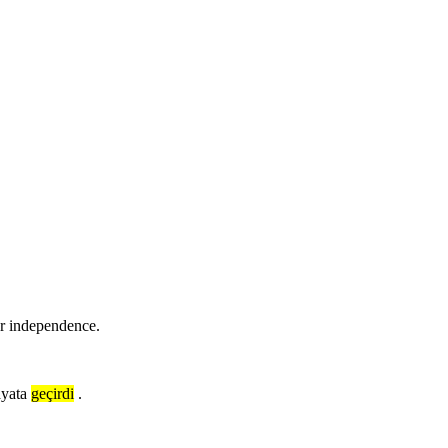
or independence.
ayata
geçirdi
.