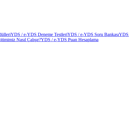
ülleri
YDS / e-YDS Deneme Testleri
YDS / e-YDS Soru Bankası
YDS 
itimimiz Nasıl Çalışır?
YDS / e-YDS Puan Hesaplama