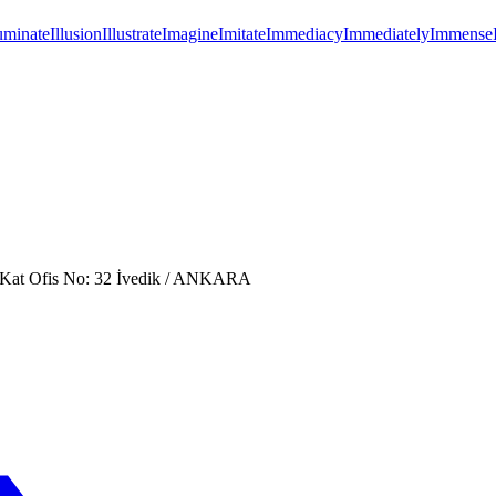
luminate
Illusion
Illustrate
Imagine
Imitate
Immediacy
Immediately
Immense
. Kat Ofis No: 32 İvedik / ANKARA