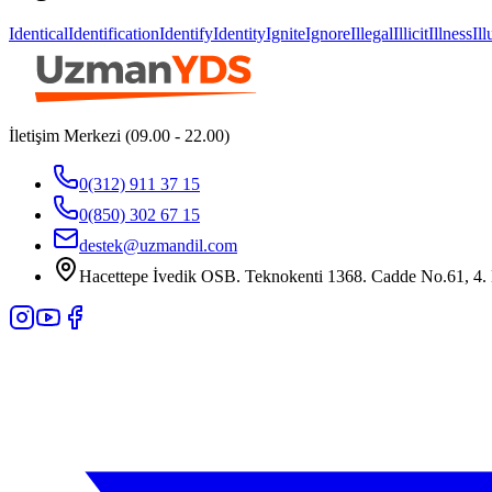
Identical
Identification
Identify
Identity
Ignite
Ignore
Illegal
Illicit
Illness
Il
İletişim Merkezi (09.00 - 22.00)
0(312) 911 37 15
0(850) 302 67 15
destek@uzmandil.com
Hacettepe İvedik OSB. Teknokenti 1368. Cadde No.61, 4