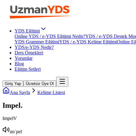
YDS Eğitimi
Online YDS / e-YDS Eğitimi Nedir?
YDS / e-YDS Destek Mod
YDS Grammer Eğitimi
YDS / e-YDS Kelime Eğitimi
Online Eğ
YDS/e-YDS Nedir?
Ders Örnekleri
Yorumlar
Blog
Eğitim Setleri
Giriş Yap
Ücretsiz Üye Ol
Ana Sayfa
Kelime Listesi
Impel
.
Impel
V
ɪmˈpel