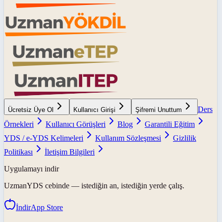
Ders
Ücretsiz Üye Ol
Kullanıcı Girişi
Şifremi Unuttum
Örnekleri
Kullanıcı Görüşleri
Blog
Garantili Eğitim
YDS / e-YDS Kelimeleri
Kullanım Sözleşmesi
Gizlilik
Politikası
İletişim Bilgileri
Uygulamayı indir
UzmanYDS
cebinde — istediğin an, istediğin yerde çalış.
İndir
App Store