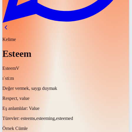
Kelime
Esteem
Esteem
V
ɪˈstiːm
Değer vermek, saygı duymak
Respect, value
Eş anlamlılar:
Value
Türevler:
esteems,esteeming,esteemed
Örnek Cümle