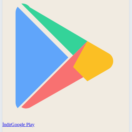
İndir
Google Play