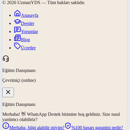
©
2026
UzmanYDS
— Tüm hakları saklıdır.
Anasayfa
Dersler
Yorumlar
Blog
Ücretler
Eğitim Danışmanı
Çevrimiçi (online)
Eğitim Danışmanı
Merhaba! 👋
WhatsApp Destek
birimine hoş geldiniz. Size nasıl
yardımcı olabiliriz?
Merhaba, bilgi alabilir miyim?
%100 başarı garantisi nedir?