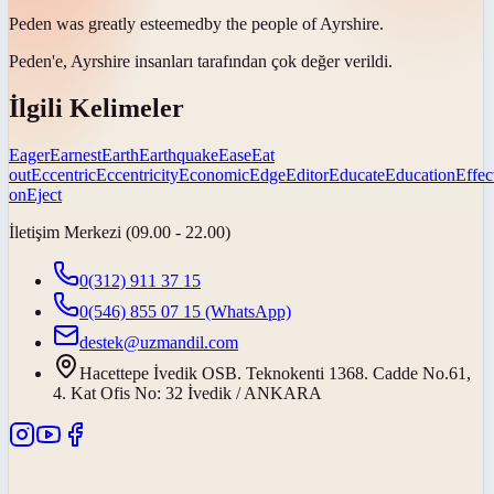
Peden was greatly
esteemed
by the people of Ayrshire.
Peden'e, Ayrshire insanları tarafından çok
değer verildi
.
İlgili Kelimeler
Eager
Earnest
Earth
Earthquake
Ease
Eat
out
Eccentric
Eccentricity
Economic
Edge
Editor
Educate
Education
Effec
on
Eject
İletişim Merkezi (09.00 - 22.00)
0(312) 911 37 15
0(546) 855 07 15
(WhatsApp)
destek@uzmandil.com
Hacettepe İvedik OSB. Teknokenti 1368. Cadde No.61,
4. Kat Ofis No: 32 İvedik / ANKARA