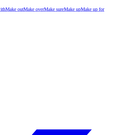
ith
Make out
Make over
Make sure
Make up
Make up for