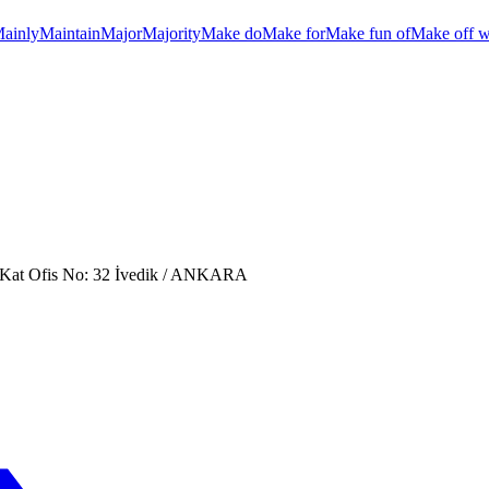
ainly
Maintain
Major
Majority
Make do
Make for
Make fun of
Make off w
. Kat Ofis No: 32 İvedik / ANKARA