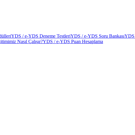
ülleri
YDS / e-YDS Deneme Testleri
YDS / e-YDS Soru Bankası
YDS 
itimimiz Nasıl Çalışır?
YDS / e-YDS Puan Hesaplama