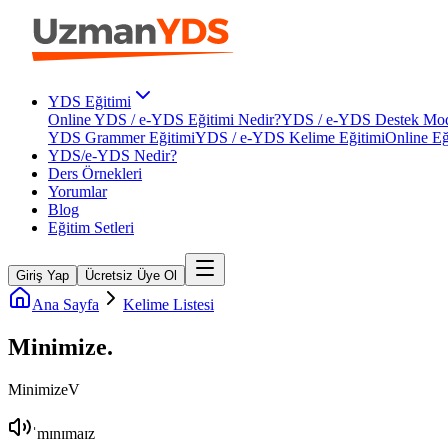
YDS Eğitimi
Online YDS / e-YDS Eğitimi Nedir?
YDS / e-YDS Destek Mod
YDS Grammer Eğitimi
YDS / e-YDS Kelime Eğitimi
Online Eğ
YDS/e-YDS Nedir?
Ders Örnekleri
Yorumlar
Blog
Eğitim Setleri
Giriş Yap
Ücretsiz Üye Ol
Ana Sayfa
Kelime Listesi
Minimize
.
Minimize
V
ˈmɪnɪmaɪz