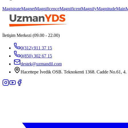
Magistrate
Magnet
Magnificence
Magnificent
Magnify
Magnitude
Main
M
İletişim Merkezi (09.00 - 22.00)
0(312) 911 37 15
0(850) 302 67 15
destek@uzmandil.com
Hacettepe İvedik OSB. Teknokenti 1368. Cadde No.61, 4