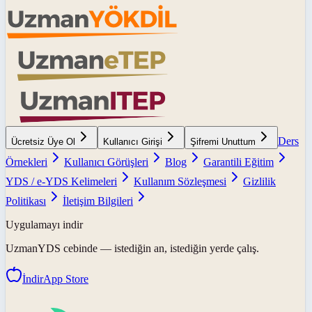
Ders
Ücretsiz Üye Ol
Kullanıcı Girişi
Şifremi Unuttum
Örnekleri
Kullanıcı Görüşleri
Blog
Garantili Eğitim
YDS / e-YDS Kelimeleri
Kullanım Sözleşmesi
Gizlilik
Politikası
İletişim Bilgileri
Uygulamayı indir
UzmanYDS
cebinde — istediğin an, istediğin yerde çalış.
İndir
App Store