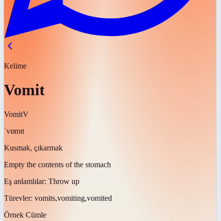
Kelime
Vomit
Vomit
V
ˈvɒmɪt
Kusmak, çıkarmak
Empty the contents of the stomach
Eş anlamlılar:
Throw up
Türevler:
vomits,vomiting,vomited
Örnek Cümle