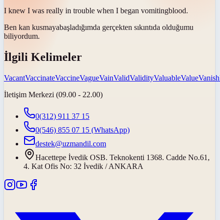
I knew I was really in trouble when I began
vomiting
blood.
Ben kan
kusmaya
başladığımda gerçekten sıkıntıda olduğumu
biliyordum.
İlgili Kelimeler
Vacant
Vaccinate
Vaccine
Vague
Vain
Valid
Validity
Valuable
Value
Vanish
İletişim Merkezi (09.00 - 22.00)
0(312) 911 37 15
0(546) 855 07 15
(WhatsApp)
destek@uzmandil.com
Hacettepe İvedik OSB. Teknokenti 1368. Cadde No.61,
4. Kat Ofis No: 32 İvedik / ANKARA