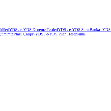
ülleri
YDS / e-YDS Deneme Testleri
YDS / e-YDS Soru Bankası
YDS 
itimimiz Nasıl Çalışır?
YDS / e-YDS Puan Hesaplama