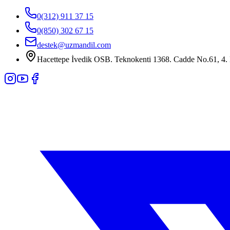
0(312) 911 37 15
0(850) 302 67 15
destek@uzmandil.com
Hacettepe İvedik OSB. Teknokenti 1368. Cadde No.61, 4