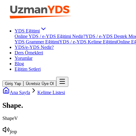
YDS Eğitimi
Online YDS / e-YDS Eğitimi Nedir?
YDS / e-YDS Destek Mod
YDS Grammer Eğitimi
YDS / e-YDS Kelime Eğitimi
Online Eğ
YDS/e-YDS Nedir?
Ders Örnekleri
Yorumlar
Blog
Eğitim Setleri
Giriş Yap
Ücretsiz Üye Ol
Ana Sayfa
Kelime Listesi
Shape
.
Shape
V
ʃeɪp