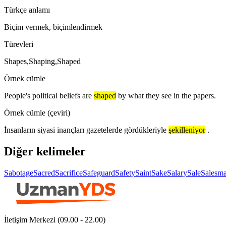
Türkçe anlamı
Biçim vermek, biçimlendirmek
Türevleri
Shapes,Shaping,Shaped
Örnek cümle
People's political beliefs are
shaped
by what they see in the papers.
Örnek cümle (çeviri)
İnsanların siyasi inançları gazetelerde gördükleriyle
şekilleniyor
.
Diğer kelimeler
Sabotage
Sacred
Sacrifice
Safeguard
Safety
Saint
Sake
Salary
Sale
Salesm
İletişim Merkezi (09.00 - 22.00)