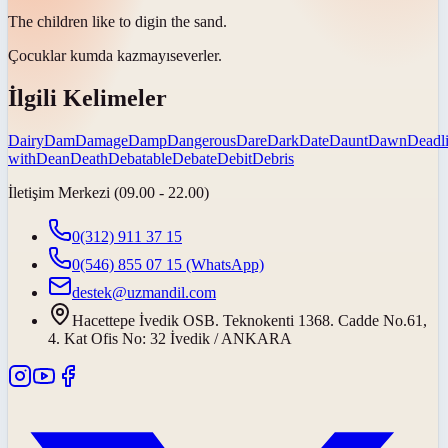
The children like to
dig
in the sand.
Çocuklar kumda
kazmayı
severler.
İlgili Kelimeler
Dairy
Dam
Damage
Damp
Dangerous
Dare
Dark
Date
Daunt
Dawn
Deadl
with
Dean
Death
Debatable
Debate
Debit
Debris
İletişim Merkezi (09.00 - 22.00)
0(312) 911 37 15
0(546) 855 07 15
(WhatsApp)
destek@uzmandil.com
Hacettepe İvedik OSB. Teknokenti 1368. Cadde No.61,
4. Kat Ofis No: 32 İvedik / ANKARA