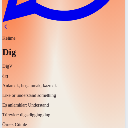
Kelime
Dig
Dig
V
dɪɡ
Anlamak, hoşlanmak, kazmak
Like or understand something
Eş anlamlılar:
Understand
Türevler:
digs,digging,dug
Örnek Cümle