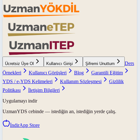
Ders
Ücretsiz Üye Ol
Kullanıcı Girişi
Şifremi Unuttum
Örnekleri
Kullanıcı Görüşleri
Blog
Garantili Eğitim
YDS / e-YDS Kelimeleri
Kullanım Sözleşmesi
Gizlilik
Politikası
İletişim Bilgileri
Uygulamayı indir
UzmanYDS
cebinde — istediğin an, istediğin yerde çalış.
İndir
App Store