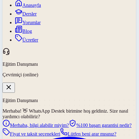
Anasayfa
Dersler
Yorumlar
Blog
Ücretler
Eğitim Danışmanı
Çevrimiçi (online)
Eğitim Danışmanı
Merhaba! 👋
WhatsApp Destek
birimine hoş geldiniz. Size nasıl
yardımcı olabiliriz?
Merhaba, bilgi alabilir miyim?
%100 başarı garantisi nedir?
Fiyat ve taksit seçenekleri
Lütfen beni arar mısınız?