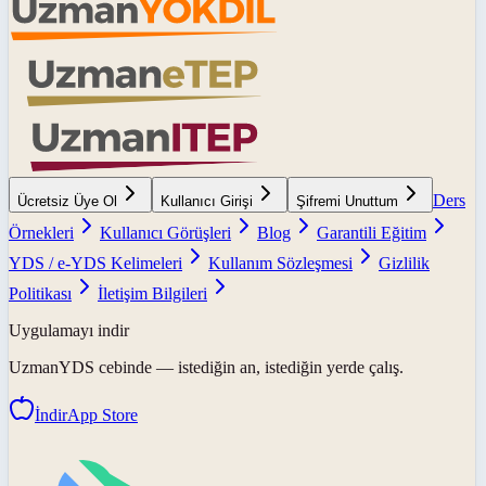
Ders
Ücretsiz Üye Ol
Kullanıcı Girişi
Şifremi Unuttum
Örnekleri
Kullanıcı Görüşleri
Blog
Garantili Eğitim
YDS / e-YDS Kelimeleri
Kullanım Sözleşmesi
Gizlilik
Politikası
İletişim Bilgileri
Uygulamayı indir
UzmanYDS
cebinde — istediğin an, istediğin yerde çalış.
İndir
App Store