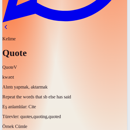
Kelime
Quote
Quote
V
kwəʊt
Alıntı yapmak, aktarmak
Repeat the words that sb else has said
Eş anlamlılar:
Cite
Türevler:
quotes,quoting,quoted
Örnek Cümle