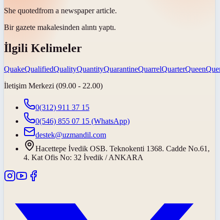
She
quoted
from a newspaper article.
Bir gazete makalesinden
alıntı yaptı
.
İlgili Kelimeler
Quake
Qualified
Quality
Quantity
Quarantine
Quarrel
Quarter
Queen
Que
İletişim Merkezi (09.00 - 22.00)
0(312) 911 37 15
0(546) 855 07 15
(WhatsApp)
destek@uzmandil.com
Hacettepe İvedik OSB. Teknokenti 1368. Cadde No.61,
4. Kat Ofis No: 32 İvedik / ANKARA