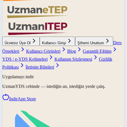
Ders
Ücretsiz Üye Ol
Kullanıcı Girişi
Şifremi Unuttum
Örnekleri
Kullanıcı Görüşleri
Blog
Garantili Eğitim
YDS / e-YDS Kelimeleri
Kullanım Sözleşmesi
Gizlilik
Politikası
İletişim Bilgileri
Uygulamayı indir
UzmanYDS
cebinde — istediğin an, istediğin yerde çalış.
İndir
App Store