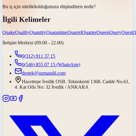
Bu iş için
nitelikli
olduğunuzu düşündüren nedir?
İlgili Kelimeler
Quake
Quality
Quantity
Quarantine
Quarrel
Quarter
Queen
Query
Quest
Q
İletişim Merkezi (09.00 - 22.00)
0(312) 911 37 15
0(546) 855 07 15
(WhatsApp)
destek@uzmandil.com
Hacettepe İvedik OSB. Teknokenti 1368. Cadde No.61,
4. Kat Ofis No: 32 İvedik / ANKARA