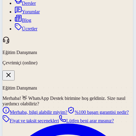
Dersler
Yorumlar
Blog
Ücretler
Eğitim Danışmanı
Çevrimiçi (online)
Eğitim Danışmanı
Merhaba! 👋
WhatsApp Destek
birimine hoş geldiniz. Size nasıl
yardımcı olabiliriz?
Merhaba, bilgi alabilir miyim?
%100 başarı garantisi nedir?
Fiyat ve taksit seçenekleri
Lütfen beni arar mısınız?