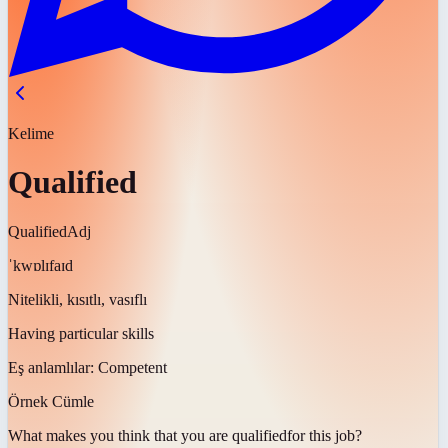
Kelime
Qualified
Qualified
Adj
ˈkwɒlɪfaɪd
Nitelikli, kısıtlı, vasıflı
Having particular skills
Eş anlamlılar:
Competent
Örnek Cümle
What makes you think that you are
qualified
for this job?