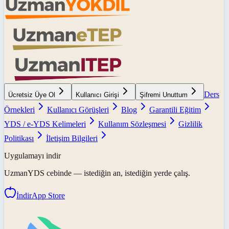
Ders
Ücretsiz Üye Ol
Kullanıcı Girişi
Şifremi Unuttum
Örnekleri
Kullanıcı Görüşleri
Blog
Garantili Eğitim
YDS / e-YDS Kelimeleri
Kullanım Sözleşmesi
Gizlilik
Politikası
İletişim Bilgileri
Uygulamayı indir
UzmanYDS
cebinde — istediğin an, istediğin yerde çalış.
İndir
App Store