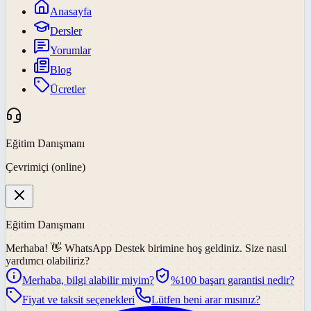
Anasayfa
Dersler
Yorumlar
Blog
Ücretler
Eğitim Danışmanı
Çevrimiçi (online)
Eğitim Danışmanı
Merhaba! 👋
WhatsApp Destek
birimine hoş geldiniz. Size nasıl
yardımcı olabiliriz?
Merhaba, bilgi alabilir miyim?
%100 başarı garantisi nedir?
Fiyat ve taksit seçenekleri
Lütfen beni arar mısınız?