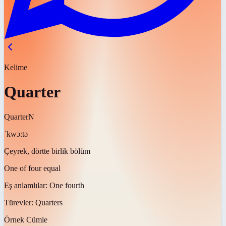
Kelime
Quarter
Quarter
N
ˈkwɔːtə
Çeyrek, dörtte birlik bölüm
One of four equal
Eş anlamlılar:
One fourth
Türevler:
Quarters
Örnek Cümle