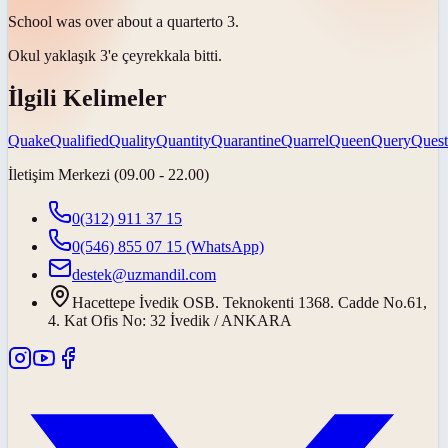
School was over about a
quarter
to 3.
Okul yaklaşık 3'e
çeyrek
kala bitti.
İlgili Kelimeler
Quake
Qualified
Quality
Quantity
Quarantine
Quarrel
Queen
Query
Quest
İletişim Merkezi (09.00 - 22.00)
0(312) 911 37 15
0(546) 855 07 15
(WhatsApp)
destek@uzmandil.com
Hacettepe İvedik OSB. Teknokenti 1368. Cadde No.61,
4. Kat Ofis No: 32 İvedik / ANKARA