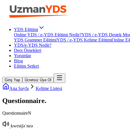
YDS Eğitimi
Online YDS / e-YDS Eğitimi Nedir?
YDS / e-YDS Destek Mod
YDS Grammer Eğitimi
YDS / e-YDS Kelime Eğitimi
Online Eğ
YDS/e-YDS Nedir?
Ders Örnekleri
Yorumlar
Blog
Eğitim Setleri
Giriş Yap
Ücretsiz Üye Ol
Ana Sayfa
Kelime Listesi
Questionnaire
.
Questionnaire
N
ˌkwestʃəˈneə