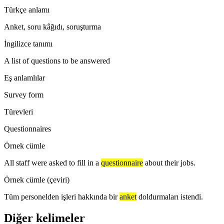
Türkçe anlamı
Anket, soru kâğıdı, soruşturma
İngilizce tanımı
A list of questions to be answered
Eş anlamlılar
Survey form
Türevleri
Questionnaires
Örnek cümle
All staff were asked to fill in a
questionnaire
about their jobs.
Örnek cümle (çeviri)
Tüm personelden işleri hakkında bir
anket
doldurmaları istendi.
Diğer kelimeler