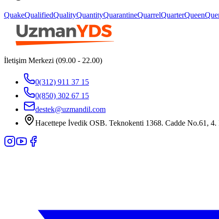
Quake
Qualified
Quality
Quantity
Quarantine
Quarrel
Quarter
Queen
Que
İletişim Merkezi (09.00 - 22.00)
0(312) 911 37 15
0(850) 302 67 15
destek@uzmandil.com
Hacettepe İvedik OSB. Teknokenti 1368. Cadde No.61, 4