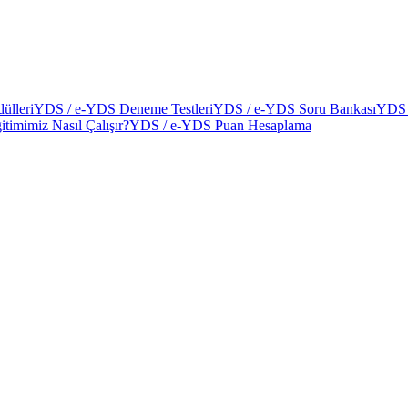
ülleri
YDS / e-YDS Deneme Testleri
YDS / e-YDS Soru Bankası
YDS 
itimimiz Nasıl Çalışır?
YDS / e-YDS Puan Hesaplama