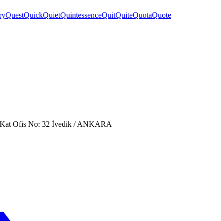
ry
Quest
Quick
Quiet
Quintessence
Quit
Quite
Quota
Quote
. Kat Ofis No: 32 İvedik / ANKARA