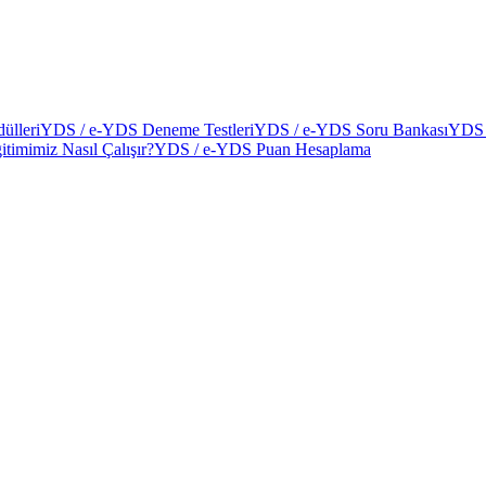
ülleri
YDS / e-YDS Deneme Testleri
YDS / e-YDS Soru Bankası
YDS 
itimimiz Nasıl Çalışır?
YDS / e-YDS Puan Hesaplama