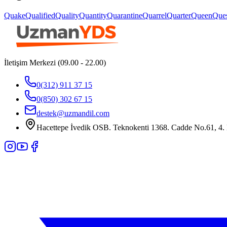
Quake
Qualified
Quality
Quantity
Quarantine
Quarrel
Quarter
Queen
Que
İletişim Merkezi (09.00 - 22.00)
0(312) 911 37 15
0(850) 302 67 15
destek@uzmandil.com
Hacettepe İvedik OSB. Teknokenti 1368. Cadde No.61, 4