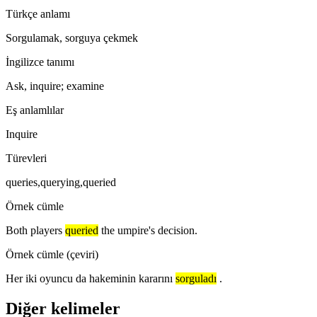
Türkçe anlamı
Sorgulamak, sorguya çekmek
İngilizce tanımı
Ask, inquire; examine
Eş anlamlılar
Inquire
Türevleri
queries,querying,queried
Örnek cümle
Both players
queried
the umpire's decision.
Örnek cümle (çeviri)
Her iki oyuncu da hakeminin kararını
sorguladı
.
Diğer kelimeler