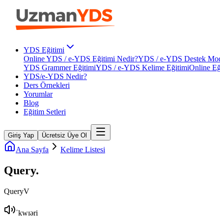
YDS Eğitimi
Online YDS / e-YDS Eğitimi Nedir?
YDS / e-YDS Destek Mod
YDS Grammer Eğitimi
YDS / e-YDS Kelime Eğitimi
Online Eğ
YDS/e-YDS Nedir?
Ders Örnekleri
Yorumlar
Blog
Eğitim Setleri
Giriş Yap
Ücretsiz Üye Ol
Ana Sayfa
Kelime Listesi
Query
.
Query
V
ˈkwɪəri