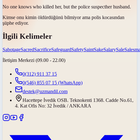
No one knows who killed her, but the police
suspect
her husband.
Kimse onu kimin öldürdüğünü bilmiyor ama polis kocasından
şüphe ediyor
.
İlgili Kelimeler
Sabotage
Sacred
Sacrifice
Safeguard
Safety
Saint
Sake
Salary
Sale
Salesm
İletişim Merkezi (09.00 - 22.00)
0(312) 911 37 15
0(546) 855 07 15
(WhatsApp)
destek@uzmandil.com
Hacettepe İvedik OSB. Teknokenti 1368. Cadde No.61,
4. Kat Ofis No: 32 İvedik / ANKARA