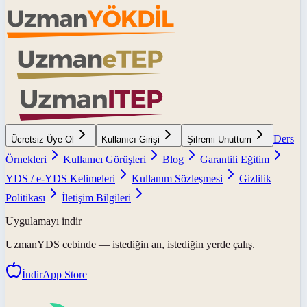
Ders
Ücretsiz Üye Ol
Kullanıcı Girişi
Şifremi Unuttum
Örnekleri
Kullanıcı Görüşleri
Blog
Garantili Eğitim
YDS / e-YDS Kelimeleri
Kullanım Sözleşmesi
Gizlilik
Politikası
İletişim Bilgileri
Uygulamayı indir
UzmanYDS
cebinde — istediğin an, istediğin yerde çalış.
İndir
App Store