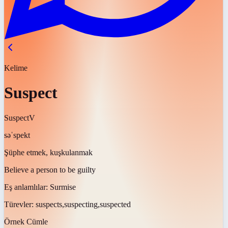
Kelime
Suspect
Suspect
V
səˈspekt
Şüphe etmek, kuşkulanmak
Believe a person to be guilty
Eş anlamlılar:
Surmise
Türevler:
suspects,suspecting,suspected
Örnek Cümle