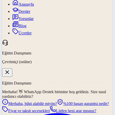
Anasayfa
Dersler
Yorumlar
Blog
Ücretler
Eğitim Danışmanı
Çevrimiçi (online)
Eğitim Danışmanı
Merhaba! 👋
WhatsApp Destek
birimine hoş geldiniz. Size nasıl
yardımcı olabiliriz?
Merhaba, bilgi alabilir miyim?
%100 başarı garantisi nedir?
Fiyat ve taksit seçenekleri
Lütfen beni arar mısınız?