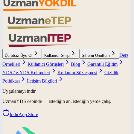
Ders
Ücretsiz Üye Ol
Kullanıcı Girişi
Şifremi Unuttum
Örnekleri
Kullanıcı Görüşleri
Blog
Garantili Eğitim
YDS / e-YDS Kelimeleri
Kullanım Sözleşmesi
Gizlilik
Politikası
İletişim Bilgileri
Uygulamayı indir
UzmanYDS
cebinde — istediğin an, istediğin yerde çalış.
İndir
App Store