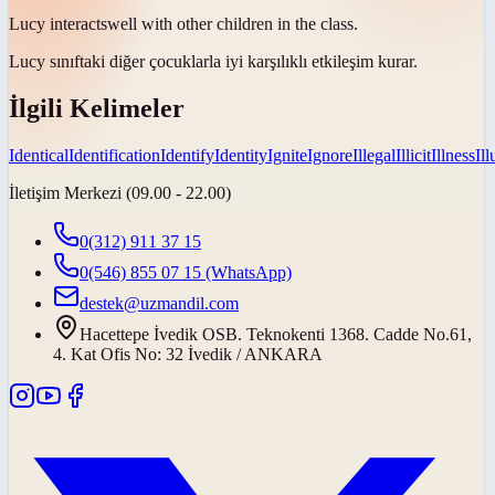
Lucy
interacts
well with other children in the class.
Lucy sınıftaki diğer çocuklarla iyi
karşılıklı etkileşim kurar
.
İlgili Kelimeler
Identical
Identification
Identify
Identity
Ignite
Ignore
Illegal
Illicit
Illness
Il
İletişim Merkezi (09.00 - 22.00)
0(312) 911 37 15
0(546) 855 07 15
(WhatsApp)
destek@uzmandil.com
Hacettepe İvedik OSB. Teknokenti 1368. Cadde No.61,
4. Kat Ofis No: 32 İvedik / ANKARA