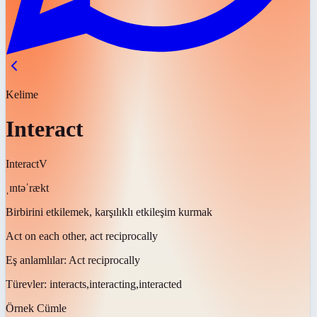
Kelime
Interact
Interact
V
ˌɪntəˈrækt
Birbirini etkilemek, karşılıklı etkileşim kurmak
Act on each other, act reciprocally
Eş anlamlılar:
Act reciprocally
Türevler:
interacts,interacting,interacted
Örnek Cümle