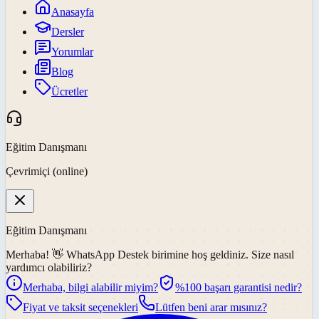
Anasayfa
Dersler
Yorumlar
Blog
Ücretler
Eğitim Danışmanı
Çevrimiçi (online)
Eğitim Danışmanı
Merhaba! 👋
WhatsApp Destek
birimine hoş geldiniz. Size nasıl
yardımcı olabiliriz?
Merhaba, bilgi alabilir miyim?
%100 başarı garantisi nedir?
Fiyat ve taksit seçenekleri
Lütfen beni arar mısınız?