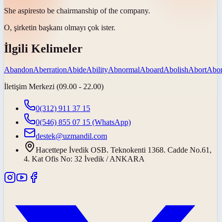
She
aspires
to be chairmanship of the company.
O, şirketin başkanı olmayı
çok ister
.
İlgili Kelimeler
Abandon
Aberration
Abide
Ability
Abnormal
Aboard
Abolish
Abort
Abor
İletişim Merkezi (09.00 - 22.00)
0(312) 911 37 15
0(546) 855 07 15
(WhatsApp)
destek@uzmandil.com
Hacettepe İvedik OSB. Teknokenti 1368. Cadde No.61,
4. Kat Ofis No: 32 İvedik / ANKARA