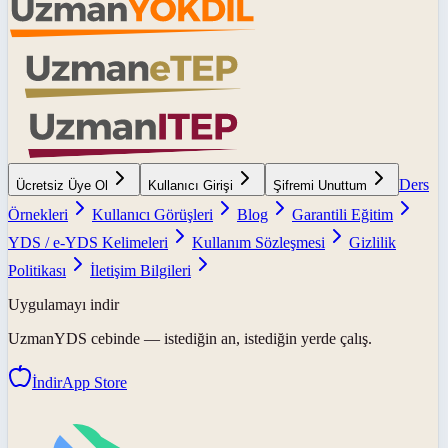
Ders
Ücretsiz Üye Ol
Kullanıcı Girişi
Şifremi Unuttum
Örnekleri
Kullanıcı Görüşleri
Blog
Garantili Eğitim
YDS / e-YDS Kelimeleri
Kullanım Sözleşmesi
Gizlilik
Politikası
İletişim Bilgileri
Uygulamayı indir
UzmanYDS
cebinde — istediğin an, istediğin yerde çalış.
İndir
App Store