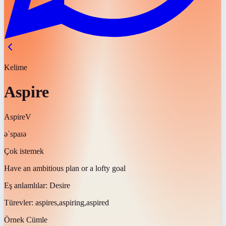
Kelime
Aspire
Aspire
V
əˈspaɪə
Çok istemek
Have an ambitious plan or a lofty goal
Eş anlamlılar:
Desire
Türevler:
aspires,aspiring,aspired
Örnek Cümle