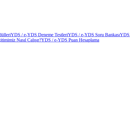
ülleri
YDS / e-YDS Deneme Testleri
YDS / e-YDS Soru Bankası
YDS 
itimimiz Nasıl Çalışır?
YDS / e-YDS Puan Hesaplama