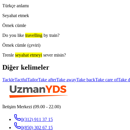
Türkçe anlamı
Seyahat etmek
Örnek cümle
Do you like
travelling
by train?
Örnek cümle (çeviri)
Trenle
seyahat etmeyi
sever misin?
Diğer kelimeler
Tackle
Tactful
Tailor
Take after
Take away
Take back
Take care of
Take 
İletişim Merkezi (09.00 - 22.00)
0(312) 911 37 15
0(850) 302 67 15