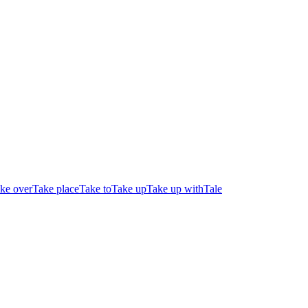
ke over
Take place
Take to
Take up
Take up with
Tale