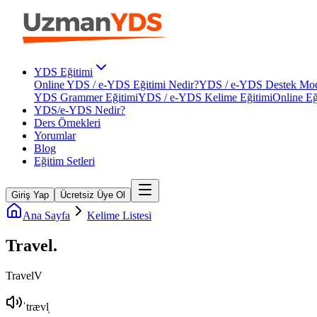
YDS Eğitimi
Online YDS / e-YDS Eğitimi Nedir?
YDS / e-YDS Destek Mod
YDS Grammer Eğitimi
YDS / e-YDS Kelime Eğitimi
Online Eğ
YDS/e-YDS Nedir?
Ders Örnekleri
Yorumlar
Blog
Eğitim Setleri
Giriş Yap
Ücretsiz Üye Ol
Ana Sayfa
Kelime Listesi
Travel
.
Travel
V
ˈtrævl̩