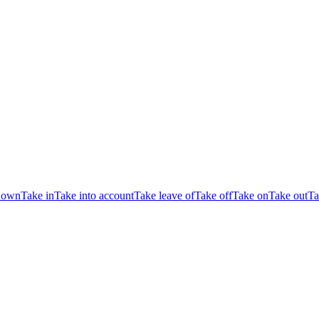
down
Take in
Take into account
Take leave of
Take off
Take on
Take out
Ta