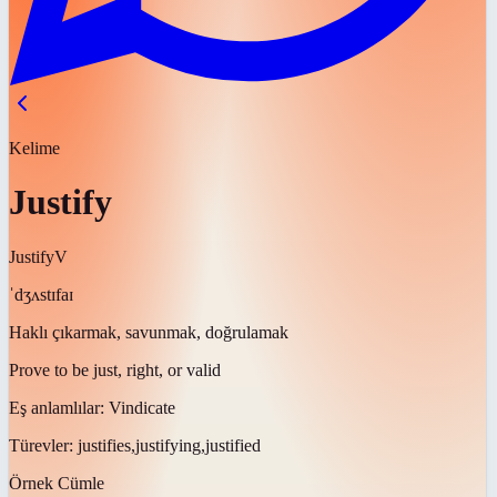
Kelime
Justify
Justify
V
ˈdʒʌstɪfaɪ
Haklı çıkarmak, savunmak, doğrulamak
Prove to be just, right, or valid
Eş anlamlılar:
Vindicate
Türevler:
justifies,justifying,justified
Örnek Cümle