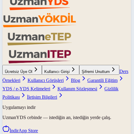
Ders
Ücretsiz Üye Ol
Kullanıcı Girişi
Şifremi Unuttum
Örnekleri
Kullanıcı Görüşleri
Blog
Garantili Eğitim
YDS / e-YDS Kelimeleri
Kullanım Sözleşmesi
Gizlilik
Politikası
İletişim Bilgileri
Uygulamayı indir
UzmanYDS
cebinde — istediğin an, istediğin yerde çalış.
İndir
App Store