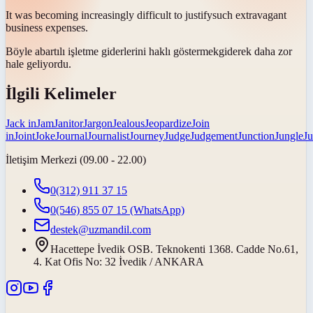
It was becoming increasingly difficult to
justify
such extravagant
business expenses.
Böyle abartılı işletme giderlerini
haklı göstermek
giderek daha zor
hale geliyordu.
İlgili Kelimeler
Jack in
Jam
Janitor
Jargon
Jealous
Jeopardize
Join
in
Joint
Joke
Journal
Journalist
Journey
Judge
Judgement
Junction
Jungle
Ju
İletişim Merkezi (09.00 - 22.00)
0(312) 911 37 15
0(546) 855 07 15
(WhatsApp)
destek@uzmandil.com
Hacettepe İvedik OSB. Teknokenti 1368. Cadde No.61,
4. Kat Ofis No: 32 İvedik / ANKARA