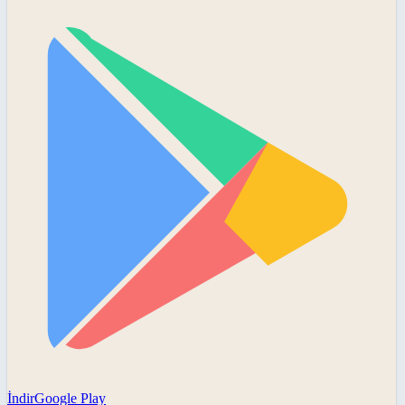
İndir
Google Play