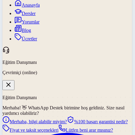
Anasayfa
Dersler
Yorumlar
Blog
Ücretler
Eğitim Danışmanı
Çevrimiçi (online)
Eğitim Danışmanı
Merhaba! 👋
WhatsApp Destek
birimine hoş geldiniz. Size nasıl
yardımcı olabiliriz?
Merhaba, bilgi alabilir miyim?
%100 başarı garantisi nedir?
Fiyat ve taksit seçenekleri
Lütfen beni arar mısınız?