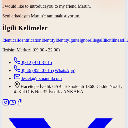
I would like to
introduce
you to my friend Martin.
Seni arkadaşım Martin'e
tanıtmak
istiyorum.
İlgili Kelimeler
Identical
Identification
Identify
Identity
Ignite
Ignore
Illegal
Illicit
Illness
Il
İletişim Merkezi (09.00 - 22.00)
0(312) 911 37 15
0(546) 855 07 15
(WhatsApp)
destek@uzmandil.com
Hacettepe İvedik OSB. Teknokenti 1368. Cadde No.61,
4. Kat Ofis No: 32 İvedik / ANKARA