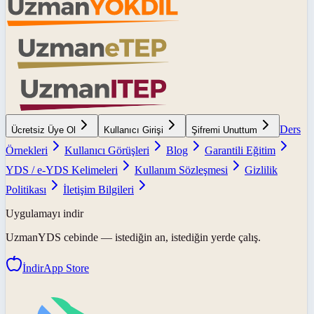
Ders
Ücretsiz Üye Ol
Kullanıcı Girişi
Şifremi Unuttum
Örnekleri
Kullanıcı Görüşleri
Blog
Garantili Eğitim
YDS / e-YDS Kelimeleri
Kullanım Sözleşmesi
Gizlilik
Politikası
İletişim Bilgileri
Uygulamayı indir
UzmanYDS
cebinde — istediğin an, istediğin yerde çalış.
İndir
App Store