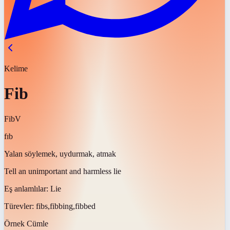
Kelime
Fib
Fib
V
fɪb
Yalan söylemek, uydurmak, atmak
Tell an unimportant and harmless lie
Eş anlamlılar:
Lie
Türevler:
fibs,fibbing,fibbed
Örnek Cümle