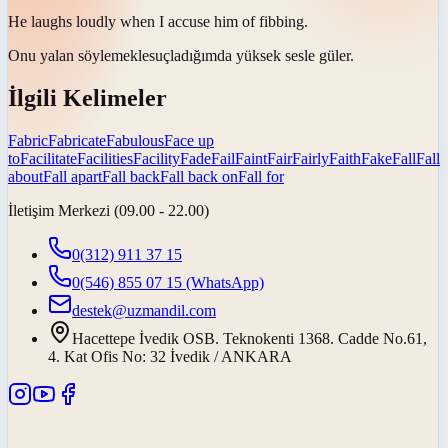
He laughs loudly when I accuse him of
fibbing
.
Onu
yalan söylemekle
suçladığımda yüksek sesle güler.
İlgili Kelimeler
Fabric
Fabricate
Fabulous
Face up
to
Facilitate
Facilities
Facility
Fade
Fail
Faint
Fair
Fairly
Faith
Fake
Fall
Fall
about
Fall apart
Fall back
Fall back on
Fall for
İletişim Merkezi (09.00 - 22.00)
0(312) 911 37 15
0(546) 855 07 15
(WhatsApp)
destek@uzmandil.com
Hacettepe İvedik OSB. Teknokenti 1368. Cadde No.61,
4. Kat Ofis No: 32 İvedik / ANKARA