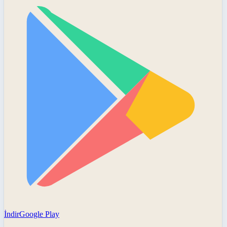
İndir
Google Play