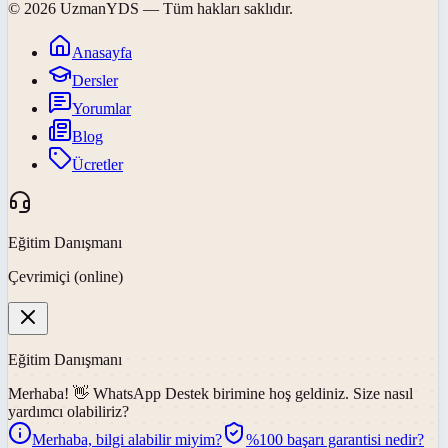
©
2026
UzmanYDS
— Tüm hakları saklıdır.
Anasayfa
Dersler
Yorumlar
Blog
Ücretler
Eğitim Danışmanı
Çevrimiçi (online)
Eğitim Danışmanı
Merhaba! 👋
WhatsApp Destek
birimine hoş geldiniz. Size nasıl
yardımcı olabiliriz?
Merhaba, bilgi alabilir miyim?
%100 başarı garantisi nedir?