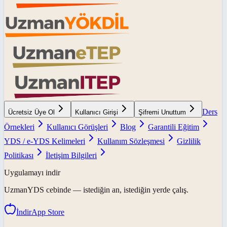
Ders
Ücretsiz Üye Ol
Kullanıcı Girişi
Şifremi Unuttum
Örnekleri
Kullanıcı Görüşleri
Blog
Garantili Eğitim
YDS / e-YDS Kelimeleri
Kullanım Sözleşmesi
Gizlilik
Politikası
İletişim Bilgileri
Uygulamayı indir
UzmanYDS
cebinde — istediğin an, istediğin yerde çalış.
İndir
App Store