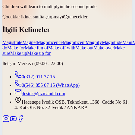
Children will learn to
multiply
in the second grade.
Çocuklar ikinci sınıfta
çarpmayı
öğrenecekler.
İlgili Kelimeler
Magistrate
Magnet
Magnificence
Magnificent
Magnify
Magnitude
Main
M
do
Make for
Make fun of
Make off with
Make out
Make over
Make
sure
Make up
Make up for
İletişim Merkezi (09.00 - 22.00)
0(312) 911 37 15
0(546) 855 07 15
(WhatsApp)
destek@uzmandil.com
Hacettepe İvedik OSB. Teknokenti 1368. Cadde No.61,
4. Kat Ofis No: 32 İvedik / ANKARA