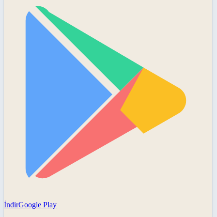
İndir
Google Play