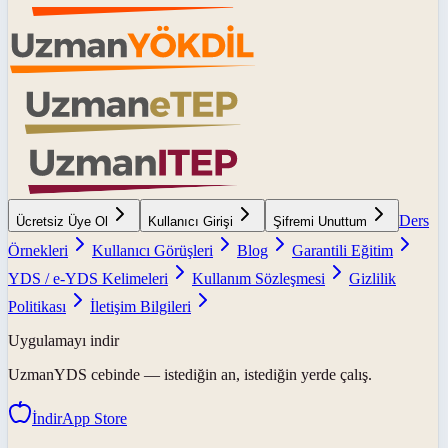
Ders
Ücretsiz Üye Ol
Kullanıcı Girişi
Şifremi Unuttum
Örnekleri
Kullanıcı Görüşleri
Blog
Garantili Eğitim
YDS / e-YDS Kelimeleri
Kullanım Sözleşmesi
Gizlilik
Politikası
İletişim Bilgileri
Uygulamayı indir
UzmanYDS
cebinde — istediğin an, istediğin yerde çalış.
İndir
App Store