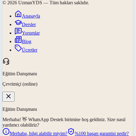
©
2026
UzmanYDS
— Tüm hakları saklıdır.
Anasayfa
Dersler
Yorumlar
Blog
Ücretler
Eğitim Danışmanı
Çevrimiçi (online)
Eğitim Danışmanı
Merhaba! 👋
WhatsApp Destek
birimine hoş geldiniz. Size nasıl
yardımcı olabiliriz?
Merhaba, bilgi alabilir miyim?
%100 başarı garantisi nedir?