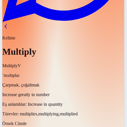
Kelime
Multiply
Multiply
V
ˈmʌltɪplaɪ
Çarpmak, çoğaltmak
Increase greatly in number
Eş anlamlılar:
Increase in quantity
Türevler:
multiplies,multiplying,multiplied
Örnek Cümle